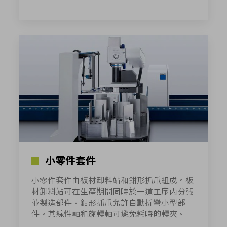
小零件套件
小零件套件由板材卸料站和鉗形抓爪組成。板
材卸料站可在生產期間同時於一道工序內分張
並製造部件。鉗形抓爪允許自動折彎小型部
件。其線性軸和旋轉軸可避免耗時的轉夾。 ​