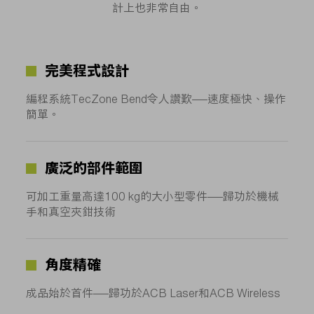
計上也非常自由。
完美程式設計
編程系統TecZone Bend令人讚歎——速度極快、操作
簡單。
廣泛的部件範圍
可加工重量高達100 kg的大小型零件——歸功於機械
手和真空夾鉗技術
角度精確
成品始於首件——歸功於ACB Laser和ACB Wireless