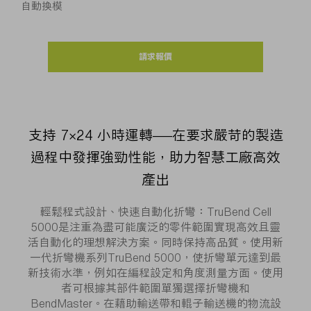
自動換模
請求報價
支持 7×24 小時運轉——在要求嚴苛的製造
過程中發揮強勁性能，助力智慧工廠高效
產出
輕鬆程式設計、快速自動化折彎：TruBend Cell
5000是注重為盡可能廣泛的零件範圍實現高效且靈
活自動化的理想解決方案。同時保持高品質。使用新
一代折彎機系列TruBend 5000，使折彎單元達到最
新技術水準，例如在編程設定和角度測量方面。使用
者可根據其部件範圍單獨選擇折彎機和
BendMaster。在藉助輸送帶和輥子輸送機的物流設