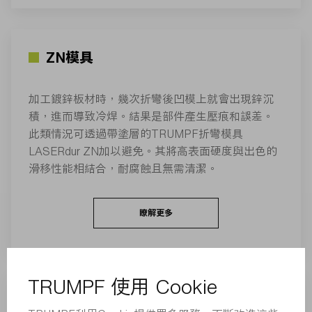
ZN模具
加工鍍鋅板材時，幾次折彎後凹模上就會出現鋅沉
積，進而導致冷焊。結果是部件產生壓痕和誤差。
此類情況可透過帶塗層的TRUMPF折彎模具
LASERdur ZN加以避免。其將高表面硬度與出色的
滑移性能相結合，耐腐蝕且無需清潔。
瞭解更多
特殊模具