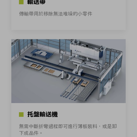
輸送帶
傳輸帶用於移除無法堆垛的小零件
托盤輸送機
無需中斷折彎過程即可進行薄板裝料，或是卸
下成品件。