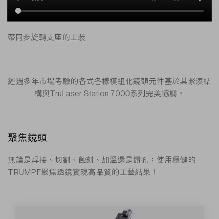
帶同步旋轉支座的工裝
經過多年市場考驗的各式各樣模組化鏡頭元件基於其緊湊結
構與TruLaser Station 7000系列完美協調。
聚焦鏡頭
無論是焊接、切割、蝕刻、加溫還是鑽孔：使用穩健的
TRUMPF聚焦透鏡實現高品質的工藝結果！