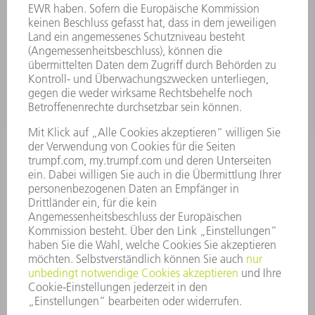
SOFTWARE
SERVICES
ANWENDUNGEN
BRANCHEN
UNTERNEHMEN
KARRIERE
STELLENANGEBOTE
UNTERNEHMENSPROFIL
VORSTAND
GESCHÄFTSBERICHT
UNTERNEHMENSGRUNDSÄTZE
COMPLIANCE
HINWEISGEBERSYSTEM
SECURITY
PRESSEMITTEILUNGEN
MAGAZINE
LIEFERANTEN
NACHHALTIGKEIT
UMWELT & KLIMA
SOZIALES & GESELLSCHAFT
UNTERNEHMENSFÜHRUNG