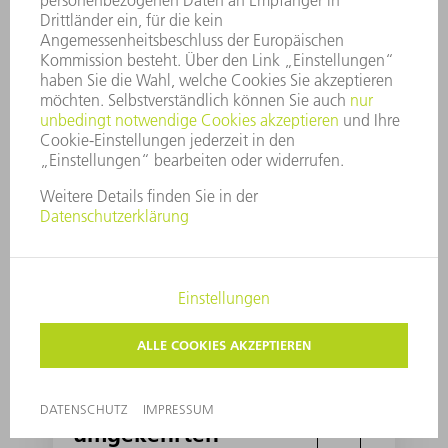
unterstützt
Von unsichtbaren
Assistenten &
umgekehrten