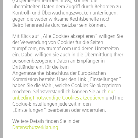
UNTERNEHMEN
KARRIERE
STELLENANGEBOTE
UNTERNEHMENSPROFIL
VORSTAND
GESCHÄFTSBERICHT
UNTERNEHMENSGRUNDSÄTZE
COMPLIANCE
HINWEISGEBERSYSTEM
SECURITY
PRESSEMITTEILUNGEN
MAGAZINE
LIEFERANTEN
NACHHALTIGKEIT
UMWELT & KLIMA
SOZIALES & GESELLSCHAFT
UNTERNEHMENSFÜHRUNG