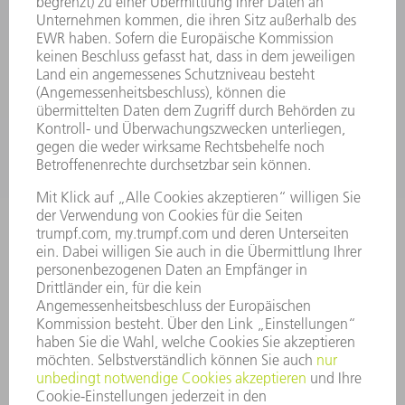
SMART FACTORY
SOFTWARE
SERVICES
ANWENDUNGEN
BRANCHEN
UNTERNEHMEN
KARRIERE
STELLENANGEBOTE
UNTERNEHMENSPROFIL
VORSTAND
GESCHÄFTSBERICHT
UNTERNEHMENSGRUNDSÄTZE
COMPLIANCE
HINWEISGEBERSYSTEM
SECURITY
PRESSEMITTEILUNGEN
MAGAZINE
LIEFERANTEN
NACHHALTIGKEIT
UMWELT & KLIMA
SOZIALES & GESELLSCHAFT
UNTERNEHMENSFÜHRUNG