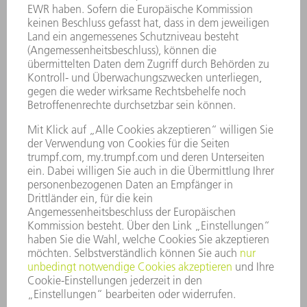
SOFTWARE
SERVICES
ANWENDUNGEN
BRANCHEN
UNTERNEHMEN
KARRIERE
STELLENANGEBOTE
UNTERNEHMENSPROFIL
VORSTAND
GESCHÄFTSBERICHT
UNTERNEHMENSGRUNDSÄTZE
COMPLIANCE
HINWEISGEBERSYSTEM
SECURITY
PRESSEMITTEILUNGEN
MAGAZINE
LIEFERANTEN
NACHHALTIGKEIT
UMWELT & KLIMA
SOZIALES & GESELLSCHAFT
UNTERNEHMENSFÜHRUNG