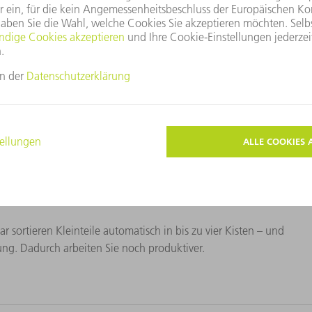
nz- oder Stanz-Laser-Maschine automatisiert und sicher. Dafür
uger greifen nahezu jedes Teil und sorgen so für eine kurze
stapelt der SortMaster Compact auf Standardladungsträger.
ter Box Linear
 sortieren Kleinteile automatisch in bis zu vier Kisten – und
ung. Dadurch arbeiten Sie noch produktiver.