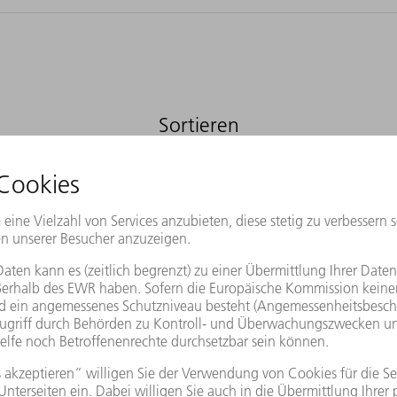
Sortieren
Der SortMaster Compact entlädt
zuverlässig.