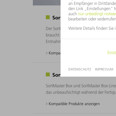
SortMaster Compact
Der SortMaster Compact entlädt Ihre Sta
braucht er nur wenig Platz. Filigrane Sa
Entnahmezeit. Fertigteile sortiert und 
Kompatible Produkte anzeigen
SortMaster Box / SortMas
SortMaster Box und SortMaster Box Linear
das unbeaufsichtigt während der Fertig
Kompatible Produkte anzeigen