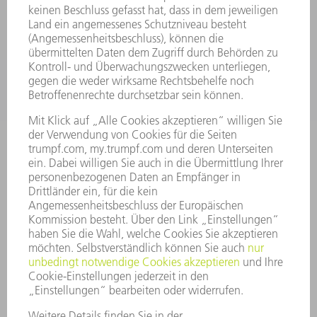
SERVICES
ANWENDUNGEN
BRANCHEN
UNTERNEHMEN
KARRIERE
STELLENANGEBOTE
UNTERNEHMENSPROFIL
VORSTAND
GESCHÄFTSBERICHT
UNTERNEHMENSGRUNDSÄTZE
COMPLIANCE
HINWEISGEBERSYSTEM
SECURITY
PRESSEMITTEILUNGEN
MAGAZINE
LIEFERANTEN
NACHHALTIGKEIT
UMWELT & KLIMA
SOZIALES & GESELLSCHAFT
UNTERNEHMENSFÜHRUNG