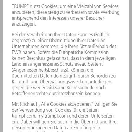
MYTRUMPF
SICHERHEITSDATENBLÄTTER
PRODUKTE
MASCHINEN & SYSTEME
LASER
LEISTUNGSELEKTRONIK
ELEKTROWERKZEUGE
SMART FACTORY
SOFTWARE
SERVICES
ANWENDUNGEN
BRANCHEN
UNTERNEHMEN
KARRIERE
STELLENANGEBOTE
UNTERNEHMENSPROFIL
VORSTAND
GESCHÄFTSBERICHT
UNTERNEHMENSGRUNDSÄTZE
COMPLIANCE
HINWEISGEBERSYSTEM
SECURITY