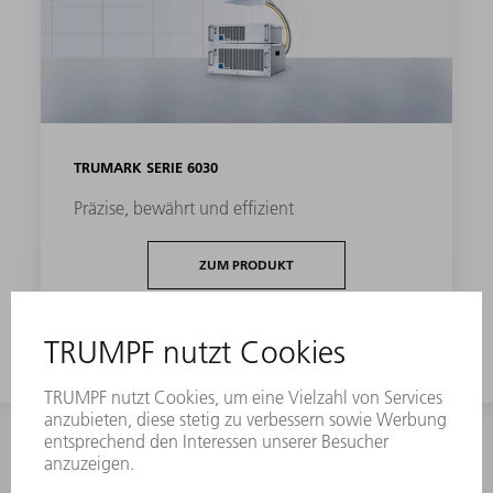
TRUMARK SERIE 6030
Präzise, bewährt und effizient
ZUM PRODUKT
KONTAKT
NEWSROOM