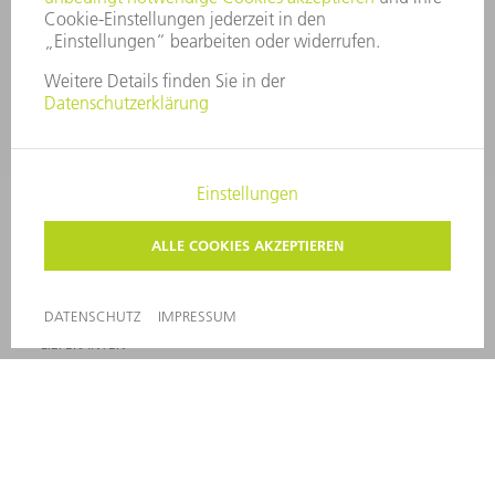
SERVICES
ANWENDUNGEN
BRANCHEN
UNTERNEHMEN
KARRIERE
STELLENANGEBOTE
UNTERNEHMENSPROFIL
VORSTAND
GESCHÄFTSBERICHT
UNTERNEHMENSGRUNDSÄTZE
COMPLIANCE
HINWEISGEBERSYSTEM
SECURITY
PRESSEMITTEILUNGEN
MAGAZINE
LIEFERANTEN
NACHHALTIGKEIT
UMWELT & KLIMA
SOZIALES & GESELLSCHAFT
UNTERNEHMENSFÜHRUNG