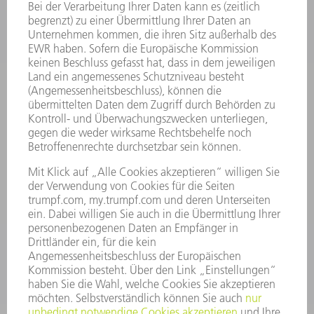
VERANSTALTUNGEN UND
TRUMPF
TERMINE
NEWSLETTERANMELDUNG
ONLINE SERVICES
KONTAKT
ANREGUNGEN, LOB UND KRITIK
STANDORTE
VERANSTALTUNGEN UND TERMINE
NEWSLETTER-ANMELDUNG
MYTRUMPF
SICHERHEITSDATENBLÄTTER
PRODUKTE
MASCHINEN & SYSTEME
LASER
LEISTUNGSELEKTRONIK
ELEKTROWERKZEUGE
SMART FACTORY
SOFTWARE