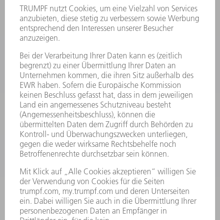
NEWSLETTER-ANMELDUNG
MYTRUMPF
SICHERHEITSDATENBLÄTTER
PRODUKTE
MASCHINEN & SYSTEME
LASER
LEISTUNGSELEKTRONIK
ELEKTROWERKZEUGE
SMART FACTORY
SOFTWARE
SERVICES
ANWENDUNGEN
BRANCHEN
UNTERNEHMEN
KARRIERE
STELLENANGEBOTE
UNTERNEHMENSPROFIL
VORSTAND
GESCHÄFTSBERICHT
UNTERNEHMENSGRUNDSÄTZE
COMPLIANCE
HINWEISGEBERSYSTEM