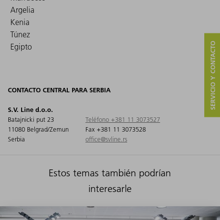
Argelia
Kenia
Túnez
SERVICIO Y CONTACTO
Egipto
CONTACTO CENTRAL PARA SERBIA
S.V. Line d.o.o.
Batajnicki put 23
Teléfono +381 11 3073527
11080 Belgrad/Zemun
Fax +381 11 3073528
Serbia
office@svline.rs
Estos temas también podrían
interesarle