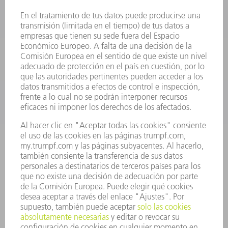
ELECTRÓNICA DE POTENCIA
HERRAMIENTAS PORTÁTILES
FÁBRICA INTELIGENTE
SOFTWARE
SERVICIOS
APLICACIONES
SECTORES
EMPRESA
CARRERA PROFESIONAL
OFERTAS DE TRABAJO
PERFIL DE LA EMPRESA
JUNTA DIRECTIVA
INFORME ANUAL
PRINCIPIOS CORPORATIVOS
CUMPLIMIENTO
SISTEMA DE INFORMADORES
SEGURIDAD
COMUNICADOS DE PRENSA
REVISTAS
SOSTENIBILIDAD
MEDIO AMBIENTE Y CLIMA
SOCIEDAD Y EMPRESA
GESTIÓN EMPRESARIAL