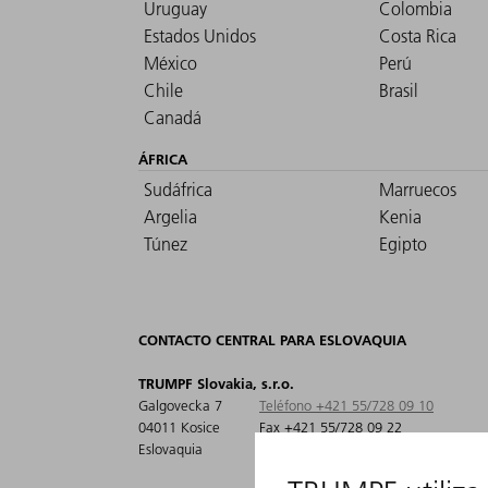
Uruguay
Colombia
Estados Unidos
Costa Rica
México
Perú
Chile
Brasil
Canadá
ÁFRICA
Sudáfrica
Marruecos
Argelia
Kenia
Túnez
Egipto
CONTACTO CENTRAL PARA ESLOVAQUIA
TRUMPF Slovakia, s.r.o.
Galgovecka 7
Teléfono +421 55/728 09 10
04011 Kosice
Fax +421 55/728 09 22
Eslovaquia
info@sk.trumpf.com