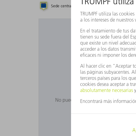
Sede central
Filial
Representa
¿Desea uti
No puede ver Google Maps porque no ha
Ajust