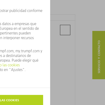
TRUMPF SLOVAKIA, S.R.O.
Galgovecka 7
04011 Kosice
SERVICIO Y CONTACTO