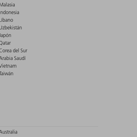
Malasia
Indonesia
Líbano
Uzbekistán
Japón
Qatar
Corea del Sur
Arabia Saudí
Vietnam
Taiwán
Australia