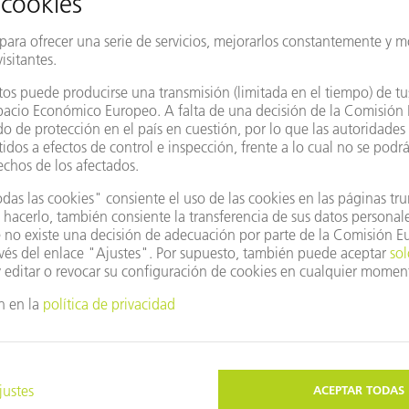
nte
Cambiar país/región
lizar Google Maps?
 aceptado nuestras cookies. Por favor, ajuste su
es de privacidad
.