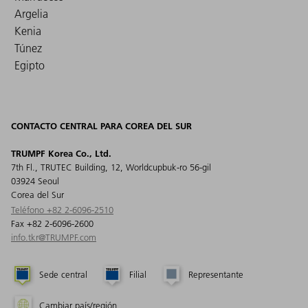
Argelia
Kenia
Túnez
Egipto
CONTACTO CENTRAL PARA COREA DEL SUR
TRUMPF Korea Co., Ltd.
7th Fl., TRUTEC Building, 12, Worldcupbuk-ro 56-gil
03924 Seoul
Corea del Sur
Teléfono +82 2-6096-2510
Fax +82 2-6096-2600
info.tkr@TRUMPF.com
Sede central
Filial
Representante
Cambiar país/región