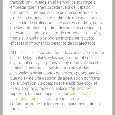
FÁBRICA INTELIGENTE
SOFTWARE
SERVICIOS
APLICACIONES
SECTORES
EMPRESA
CARRERA PROFESIONAL
OFERTAS DE TRABAJO
PERFIL DE LA EMPRESA
JUNTA DIRECTIVA
INFORME ANUAL
PRINCIPIOS CORPORATIVOS
CUMPLIMIENTO
SISTEMA DE INFORMADORES
SEGURIDAD
COMUNICADOS DE PRENSA
REVISTAS
SOSTENIBILIDAD
MEDIO AMBIENTE Y CLIMA
SOCIEDAD Y EMPRESA
GESTIÓN EMPRESARIAL