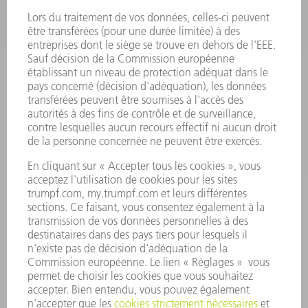
OUTILS ÉLECTRIQUES
SMART FACTORY
LOGICIEL
SERVICES
APPLICATIONS
SECTEURS D'ACTIVITÉ
ENTREPRISE
CARRIÈRE
OFFRES
PROFIL DE L'ENTREPRISE
CONSEIL D'ADMINISTRATION
RAPPORT ANNUEL
PRINCIPES FONDAMENTAUX DE L'ENTREPRISE
CONFORMITÉ
SYSTÈME D'ALERTE
SÉCURITÉ
COMMUNIQUÉS DE PRESSE
MAGAZINE
DURABILITÉ
ENVIRONNEMENT ET CLIMAT
SOCIAL ET SOCIÉTÉ
GESTION D'ENTREPRISE