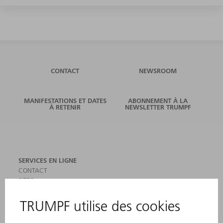
CONTACT
NEWSROOM
MANIFESTATIONS ET DATES
ABONNEMENT À LA
À RETENIR
NEWSLETTER TRUMPF
SERVICES EN LIGNE
CONTACT
SITES
MANIFESTATIONS ET DATES À RETENIR
INSCRIPTION À LA NEWSLETTER
MYTRUMPF
FICHES DE DONNÉES DE SÉCURITÉ