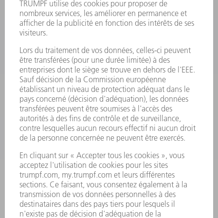
PRODUITS
MACHINES & SYSTÈMES
LASER
ELECTRONIQUE DE PUISSANCE
OUTILS ÉLECTRIQUES
SMART FACTORY
LOGICIEL
SERVICES
APPLICATIONS
SECTEURS D'ACTIVITÉ
ENTREPRISE
CARRIÈRE
OFFRES
PROFIL DE L'ENTREPRISE
CONSEIL D'ADMINISTRATION
RAPPORT ANNUEL
PRINCIPES FONDAMENTAUX DE L'ENTREPRISE
CONFORMITÉ
SYSTÈME D'ALERTE
SÉCURITÉ
COMMUNIQUÉS DE PRESSE
MAGAZINE