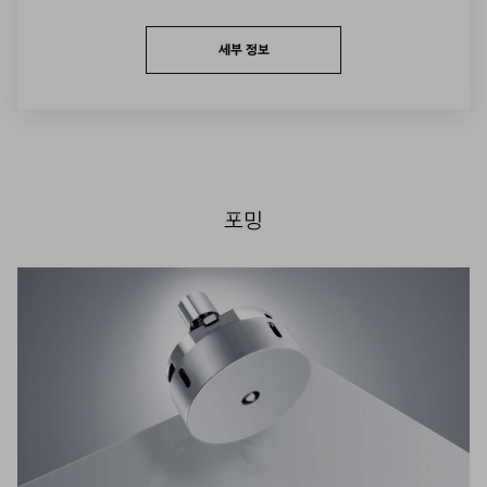
세부 정보
포밍