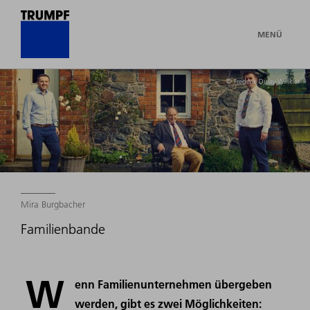
MENÜ
© Frederik Dulay-Winkler
Mira Burgbacher
Familienbande
W
enn Familienunternehmen übergeben
werden, gibt es zwei Möglichkeiten: