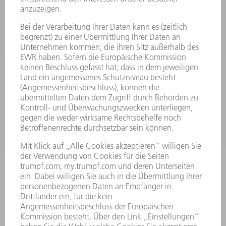
MASCHINEN & SYSTEME
LASER
LEISTUNGSELEKTRONIK
ELEKTROWERKZEUGE
SMART FACTORY
SOFTWARE
SERVICES
ANWENDUNGEN
BRANCHEN
UNTERNEHMEN
KARRIERE
STELLENANGEBOTE
UNTERNEHMENSPROFIL
VORSTAND
GESCHÄFTSBERICHT
UNTERNEHMENSGRUNDSÄTZE
COMPLIANCE
HINWEISGEBERSYSTEM
SECURITY
PRESSEMITTEILUNGEN
MAGAZINE
LIEFERANTEN