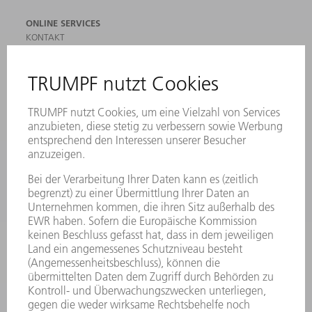
ONLINE SERVICES
KONTAKT
ANREGUNGEN, LOB UND KRITIK
STANDORTE
VERANSTALTUNGEN UND TERMINE
NEWSLETTER-ANMELDUNG
MYTRUMPF
SICHERHEITSDATENBLÄTTER
PRODUKTE
MASCHINEN & SYSTEME
LASER
LEISTUNGSELEKTRONIK
ELEKTROWERKZEUGE
SMART FACTORY
SOFTWARE
SERVICES
ANWENDUNGEN
BRANCHEN
UNTERNEHMEN
KARRIERE
STELLENANGEBOTE