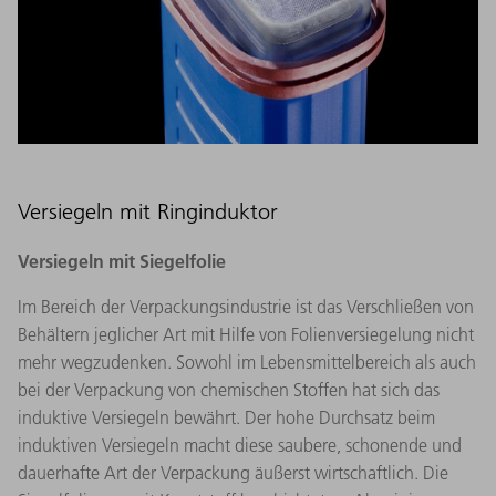
Versiegeln mit Ringinduktor
Versiegeln mit Siegelfolie
Im Bereich der Verpackungsindustrie ist das Verschließen von
Behältern jeglicher Art mit Hilfe von Folienversiegelung nicht
mehr wegzudenken. Sowohl im Lebensmittelbereich als auch
bei der Verpackung von chemischen Stoffen hat sich das
induktive Versiegeln bewährt. Der hohe Durchsatz beim
induktiven Versiegeln macht diese saubere, schonende und
dauerhafte Art der Verpackung äußerst wirtschaftlich. Die