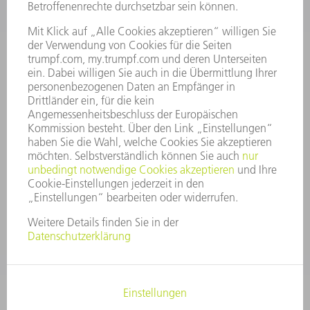
UNTERNEHMENSPROFIL
VORSTAND
GESCHÄFTSBERICHT
UNTERNEHMENSGRUNDSÄTZE
COMPLIANCE
HINWEISGEBERSYSTEM
SECURITY
PRESSEMITTEILUNGEN
MAGAZINE
LIEFERANTEN
NACHHALTIGKEIT
UMWELT & KLIMA
SOZIALES & GESELLSCHAFT
UNTERNEHMENSFÜHRUNG
IMPRESSUM
DATENSCHUTZ
COPYRIGHT UND MARKENZEICHEN
AGB