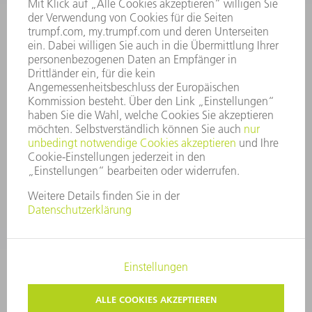
GESCHÄFTSBERICHT
UNTERNEHMENSGRUNDSÄTZE
COMPLIANCE
HINWEISGEBERSYSTEM
SECURITY
PRESSEMITTEILUNGEN
MAGAZINE
LIEFERANTEN
NACHHALTIGKEIT
UMWELT & KLIMA
SOZIALES & GESELLSCHAFT
UNTERNEHMENSFÜHRUNG
IMPRESSUM
DATENSCHUTZ
COPYRIGHT UND MARKENZEICHEN
AGB
PRIVATSPHÄRE-EINSTELLUNGEN