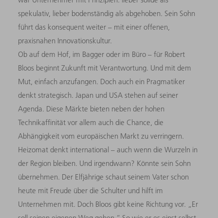
spekulativ, lieber bodenständig als abgehoben. Sein Sohn
führt das konsequent weiter – mit einer offenen,
praxisnahen Innovationskultur.
Ob auf dem Hof, im Bagger oder im Büro – für Robert
Bloos beginnt Zukunft mit Verantwortung. Und mit dem
Mut, einfach anzufangen. Doch auch ein Pragmatiker
denkt strategisch. Japan und USA stehen auf seiner
Agenda. Diese Märkte bieten neben der hohen
Technikaffinität vor allem auch die Chance, die
Abhängigkeit vom europäischen Markt zu verringern.
Heizomat denkt international – auch wenn die Wurzeln in
der Region bleiben. Und irgendwann? Könnte sein Sohn
übernehmen. Der Elfjährige schaut seinem Vater schon
heute mit Freude über die Schulter und hilft im
Unternehmen mit. Doch Bloos gibt keine Richtung vor. „Er
soll seinen eigenen Weg gehen.“ So wie er es einst selbst