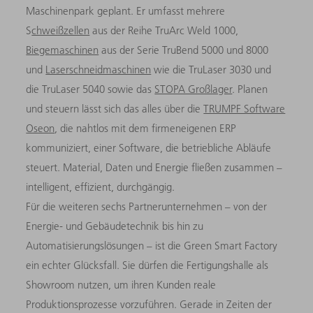
Maschinenpark geplant. Er umfasst mehrere
S
chweißzellen
aus der Reihe TruArc Weld 1000,
Biegemaschinen
aus der Serie TruBend 5000 und 8000
und
Laserschneidmaschinen
wie die TruLaser 3030 und
die TruLaser 5040 sowie das
STOPA Großlager
. Planen
und steuern lässt sich das alles über die
TRUMPF Software
Oseon
, die nahtlos mit dem firmeneigenen ERP
kommuniziert, einer Software, die betriebliche Abläufe
steuert. Material, Daten und Energie fließen zusammen –
intelligent, effizient, durchgängig.
Für die weiteren sechs Partnerunternehmen – von der
Energie- und Gebäudetechnik bis hin zu
Automatisierungslösungen – ist die Green Smart Factory
ein echter Glücksfall. Sie dürfen die Fertigungshalle als
Showroom nutzen, um ihren Kunden reale
Produktionsprozesse vorzuführen. Gerade in Zeiten der