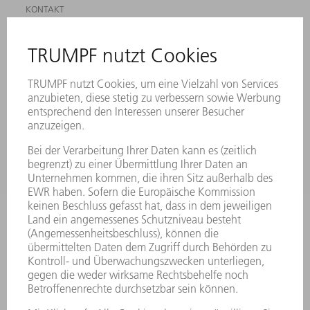
KONTAKT
ANREGUNGEN, LOB UND KRITIK
STANDORTE
VERANSTALTUNGEN UND TERMINE
NEWSLETTER-ANMELDUNG
MYTRUMPF
SICHERHEITSDATENBLÄTTER
PRODUKTE
MASCHINEN & SYSTEME
LASER
LEISTUNGSELEKTRONIK
ELEKTROWERKZEUGE
SMART FACTORY
SOFTWARE
SERVICES
ANWENDUNGEN
BRANCHEN
UNTERNEHMEN
KARRIERE
STELLENANGEBOTE
UNTERNEHMENSPROFIL
VORSTAND