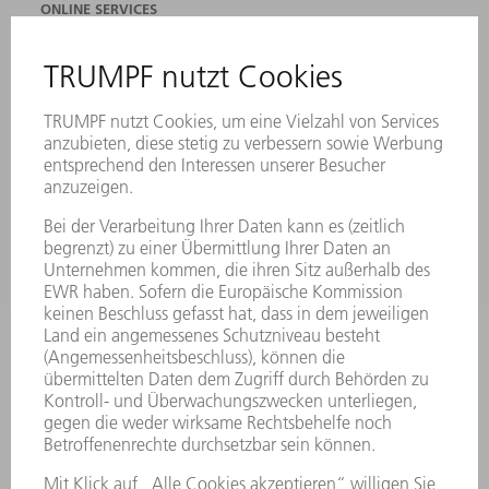
ONLINE SERVICES
KONTAKT
ANREGUNGEN, LOB UND KRITIK
STANDORTE
VERANSTALTUNGEN UND TERMINE
NEWSLETTER-ANMELDUNG
MYTRUMPF
SICHERHEITSDATENBLÄTTER
PRODUKTE
MASCHINEN & SYSTEME
LASER
LEISTUNGSELEKTRONIK
ELEKTROWERKZEUGE
SMART FACTORY
SOFTWARE
SERVICES
ANWENDUNGEN
BRANCHEN
UNTERNEHMEN
KARRIERE
STELLENANGEBOTE
UNTERNEHMENSPROFIL