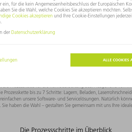
 Ihre ideale Prozesskette für die Rohrbearbe
erheit dank lückenloser Unterstützung in der gesamten Pr
t die Prozesskette für die Rohrbearbeitung aus. Ausgehend von Ih
ie Prozesskette bis zu 7 Schritte: Lagern, Beladen, Laserrohrschne
einfachen unsere Software- und Servicelösungen. Natürlich können
. Sie haben die Wahl – gestalten Sie gemeinsam mit uns Ihre ideal
Die Prozessschritte im Überblick