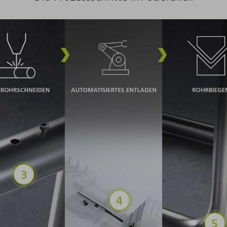
aden
Laserrohrschneiden
Automatisiertes Entladen un
Ro