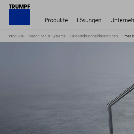
Produkte
Lösungen
Unterne
Produkte
Maschinen & Systeme
Laser-Rohrschneidmaschinen
Prozes