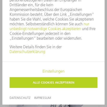
Spatter Guard
Der Spatter Guard spart Nacharbeit, denn er
vermeidet das Anhaften von Schlackespritzern
an den Rohrinnenseiten. Dafür bringt er
hauptzeitparallel ein Trennmittel ein – ohne
manuellen Rüstaufwand.
Bearbeitungsspektrum erweitern