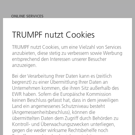
ONLINE SERVICES
KONTAKT
ANREGUNGEN, LOB UND KRITIK
STANDORTE
VERANSTALTUNGEN UND TERMINE
NEWSLETTER-ANMELDUNG
MYTRUMPF
SICHERHEITSDATENBLÄTTER
PRODUKTE
MASCHINEN & SYSTEME
LASER
LEISTUNGSELEKTRONIK
ELEKTROWERKZEUGE
SMART FACTORY
SOFTWARE
SERVICES
ANWENDUNGEN
BRANCHEN
UNTERNEHMEN
KARRIERE