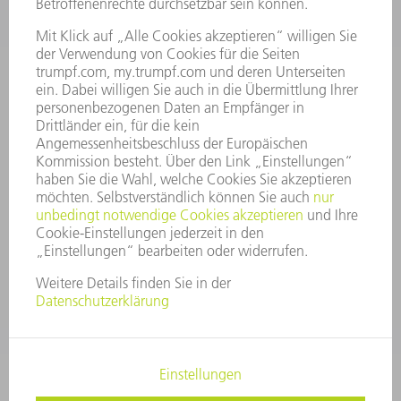
STELLENANGEBOTE
UNTERNEHMENSPROFIL
VORSTAND
GESCHÄFTSBERICHT
UNTERNEHMENSGRUNDSÄTZE
COMPLIANCE
HINWEISGEBERSYSTEM
SECURITY
PRESSEMITTEILUNGEN
MAGAZINE
LIEFERANTEN
NACHHALTIGKEIT
UMWELT & KLIMA
SOZIALES & GESELLSCHAFT
UNTERNEHMENSFÜHRUNG
IMPRESSUM
DATENSCHUTZ
COPYRIGHT