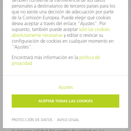
BrightLine Weld
Con la opción BrightLine Weld, benefíciese de una
soldadura por láser prácticamente sin residuos y con