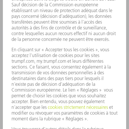
SERVICES
APPLICATIONS
SECTEURS D'ACTIVITÉ
ENTREPRISE
CARRIÈRE
OFFRES
PROFIL DE L'ENTREPRISE
CONSEIL D'ADMINISTRATION
RAPPORT ANNUEL
PRINCIPES FONDAMENTAUX DE L'ENTREPRISE
CONFORMITÉ
SYSTÈME D'ALERTE
SÉCURITÉ
COMMUNIQUÉS DE PRESSE
MAGAZINE
DURABILITÉ
ENVIRONNEMENT ET CLIMAT
SOCIAL ET SOCIÉTÉ
GESTION D'ENTREPRISE