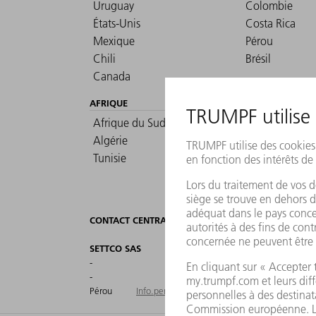
Uruguay
Colombie
États-Unis
Costa Rica
Mexique
Pérou
Chili
Brésil
Canada
AFRIQUE
Afrique du Sud
Maroc
Algérie
Kenya
Tunisie
Égypte
CONTACT CENTRAL POUR PÉROU
SETTCO SAS
-
-
Pérou
Info.peru@settco.com.co