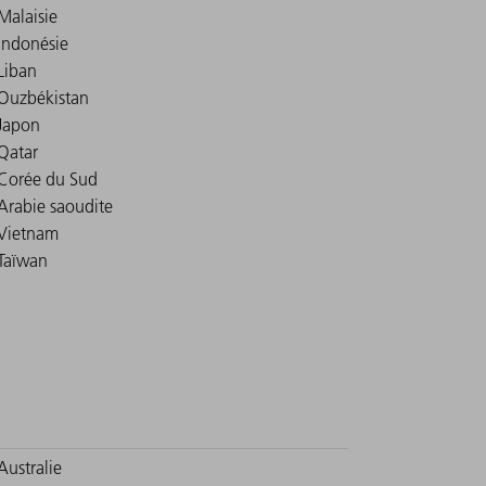
Malaisie
Indonésie
Liban
Ouzbékistan
Japon
Qatar
Corée du Sud
Arabie saoudite
Vietnam
Taïwan
Australie