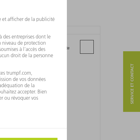
LISTER MACHINE TOOLS LTD.
PO Box 838, Bluebell Industrial Estate
12 Dublin
SERVICE ET CONTACT