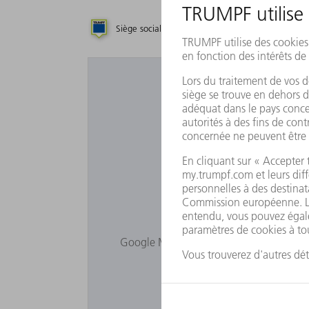
Siège social
Filiale
Représenta
Souhaitez-vous 
Google Maps ne va pas s'afficher pour v
cookies. Veuillez aj