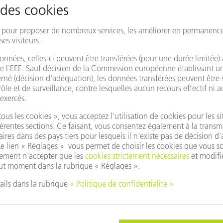
tion
Modifier pays/région
utiliser Google Maps ?
ous dans la mesure où vous n'avez pas accepté nos
uster vos
Paramètres Vie privée
.