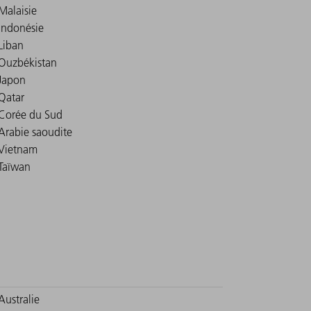
Malaisie
Indonésie
Liban
Ouzbékistan
Japon
Qatar
Corée du Sud
Arabie saoudite
Vietnam
Taïwan
Australie