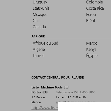
Uruguay
Colombie
États-Unis
Costa Rica
Mexique
Pérou
Chili
Brésil
Canada
AFRIQUE
Afrique du Sud
Maroc
Algérie
Kenya
Tunisie
Égypte
CONTACT CENTRAL POUR IRLANDE
Lister Machine Tools Ltd.
PO Box 838
Téléphone +353 1 450 8866
12 Dublin
Fax +353 1 450 9836
Irlande
sales@listermachinetools.com
http://www.listermachinetools.com/index.php