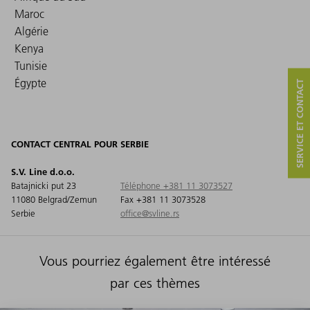
Maroc
Algérie
Kenya
Tunisie
Égypte
SERVICE ET CONTACT
CONTACT CENTRAL POUR SERBIE
S.V. Line d.o.o.
Batajnicki put 23
Téléphone +381 11 3073527
11080 Belgrad/Zemun
Fax +381 11 3073528
Serbie
office@svline.rs
Vous pourriez également être intéressé
par ces thèmes