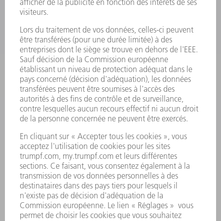
LASER
ELECTRONIQUE DE PUISSANCE
OUTILS ÉLECTRIQUES
SMART FACTORY
LOGICIEL
SERVICES
APPLICATIONS
SECTEURS D'ACTIVITÉ
ENTREPRISE
CARRIÈRE
OFFRES
PROFIL DE L'ENTREPRISE
CONSEIL D'ADMINISTRATION
RAPPORT ANNUEL
PRINCIPES FONDAMENTAUX DE L'ENTREPRISE
CONFORMITÉ
SYSTÈME D'ALERTE
SÉCURITÉ
COMMUNIQUÉS DE PRESSE
MAGAZINE
DURABILITÉ
ENVIRONNEMENT ET CLIMAT