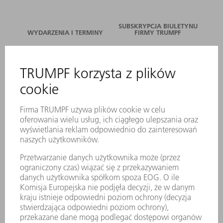
SUBSKRYPCJA BIULETYNU
WYDARZENIA I TERMINY
FIRMY TRUMPF
SERWIS ONLINE
KONTAKT
LOKALIZACJE
WYDARZENIA I TERMINY
SUBSKRYPCJA NEWSLETTERA
MYTRUMPF
KARTY BEZPIECZEŃSTWA
PRODUKTY
MASZYNY & SYSTEMY
LASER
ENERGOELEKTRONIKA
ELEKTRONARZĘDZIA
SMART FACTORY
OPROGRAMOWANIE