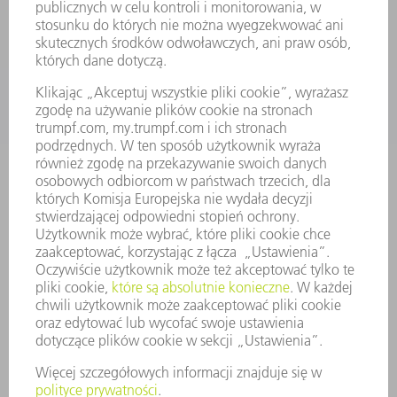
USŁUGI SERWISOWE
ZASTOSOWANIA
BRANŻE
FIRMA
KARIERA
OFERTY STANOWISK
PROFIL FIRMY
ZARZĄD
SPRAWOZDANIE Z DZIAŁALNOŚCI
ZASADY BIZNESOWE
ZAPEWNIENIE ZGODNOŚCI DZIAŁALNOŚCI Z REGULACJAMI
SYSTEM ZGŁASZANIA NIEPRAWIDŁOWOŚCI
BEZPIECZEŃSTWO
INFORMACJE PRASOWE
MAGAZYNY
ZRÓWNOWAŻONY ROZWÓJ
ŚRODOWISKO I KLIMAT
SPOŁECZEŃSTWO
KIEROWANIE PRZEDSIĘBIORSTWEM