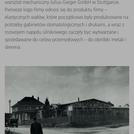
warsztat mechaniczny Julius Geiger GmbH w Stuttgarcie.
Pierwsze logo firmy odnosi się do produktu firmy –
elastycznych wałów, które początkowo były produkowane na
potrzeby gabinetów stomatologicznych i drukarni, a wraz z
rozwojem napędu silnikowego zaczęły być wytwarzane i
sprzedawane do celów przemysłowych – do obróbki metali i
drewna.