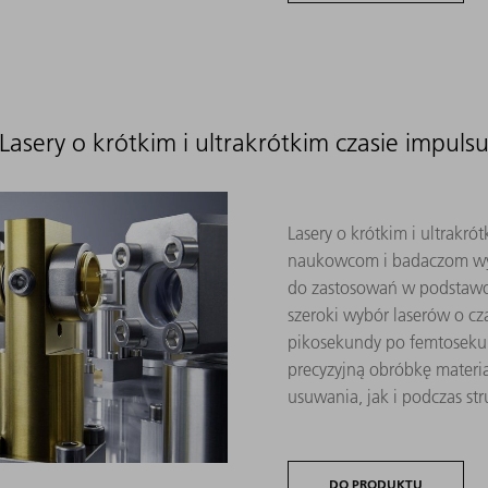
Lasery o krótkim i ultrakrótkim czasie impuls
Lasery o krótkim i ultrakr
naukowcom i badaczom wyda
do zastosowań w podstawo
szeroki wybór laserów o cz
pikosekundy po femtosekund
precyzyjną obróbkę materia
usuwania, jak i podczas str
DO PRODUKTU