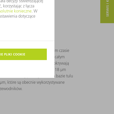
SERWIS I KONTAKT
esji &
 systemy laserowe o ultrakrótkim czasie
owane do potrzeb naukowców na całym
dowane źródła wiązki wtórnej pokrywają
 widzialnego od 10 nm (XUV) do 18 µm
 unikalne lasery przemysłowe na bazie tulu
 2 µm, które są obecnie wykorzystywane
rzewodników.