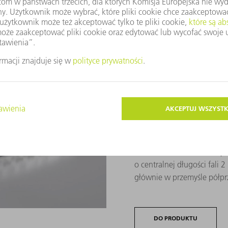
 włóknowy, konwersja częstotliwości po kompr
AFS opracowuje i produkuje
impulsu, które są dostos
świecie. Samodzielnie zbu
cały zakres widma światła
(MIR). Ponadto AFS oferuje
o centralnej długości fali
głównie w przemyśle półp
DO PRODUKTU