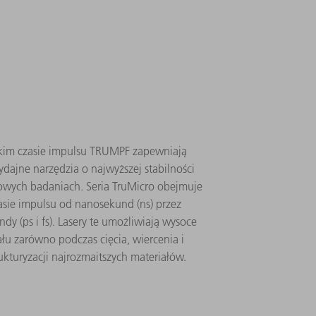
u
ótkim czasie impulsu TRUMPF zapewniają
jne narzędzia o najwyższej stabilności
wych badaniach. Seria TruMicro obejmuje
asie impulsu od nanosekund (ns) przez
y (ps i fs). Lasery te umożliwiają wysoce
łu zarówno podczas cięcia, wiercenia i
ukturyzacji najrozmaitszych materiałów.