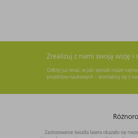
Zrealizuj z nami swoją wizję i 
Odkryj już teraz, w jaki sposób nasze najno
projektów naukowych – skontaktuj się z n
Różnoro
Zastosowanie światła lasera okazało się ni