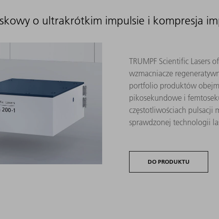
yskowy o ultrakrótkim impulsie i kompresja i
TRUMPF Scientific Lasers o
wzmacniacze regeneratywne 
portfolio produktów obej
pikosekundowe i femtoseku
częstotliwościach pulsacji
sprawdzonej technologii 
DO PRODUKTU