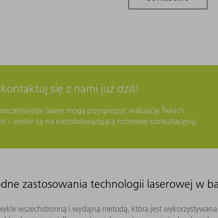
skontaktuj się z nami już dziś!
wocześniejsze lasery mogą przyspieszyć realizację Twoich
ami i umów się na niezobowiązującą rozmowę konsultacyjną.
dne zastosowania technologii laserowej w b
ezwykle wszechstronną i wydajną metodą, która jest wykorzystywan