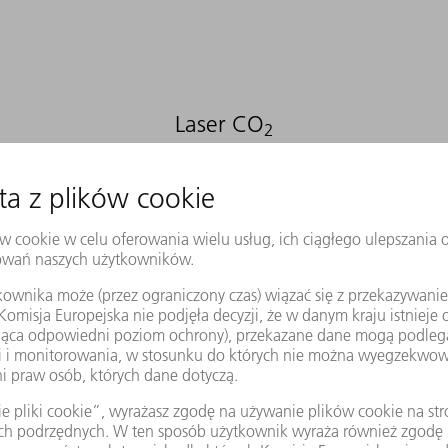
Laser CO
2
Access Laser oferuje źródł
badaczy i OEM. Nasze lase
takich jak diagnostyka bio
wykorzystaniem lidarów. Dz
w wytwarzaniu metamater
oraz elektroniki użytkowej
DO PRODUKTU