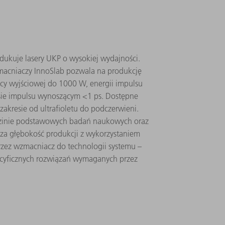
kuje lasery UKP o wysokiej wydajności.
macniaczy InnoSlab pozwala na produkcję
y wyjściowej do 1000 W, energii impulsu
sie impulsu wynoszącym <1 ps. Dostępne
 zakresie od ultrafioletu do podczerwieni.
dzinie podstawowych badań naukowych oraz
sza głębokość produkcji z wykorzystaniem
rzez wzmacniacz do technologii systemu –
ecyficznych rozwiązań wymaganych przez