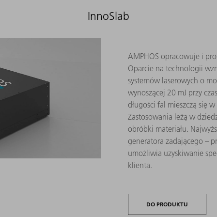
InnoSlab
AMPHOS opracowuje i produ
Oparcie na technologii wz
systemów laserowych o moc
wynoszącej 20 mJ przy cza
długości fal mieszczą się w
Zastosowania leżą w dzie
obróbki materiału. Najwyż
generatora zadającego – p
umożliwia uzyskiwanie sp
klienta.
DO PRODUKTU