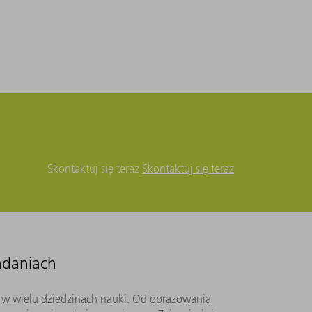
Skontaktuj się teraz
Skontaktuj się teraz
adaniach
a w wielu dziedzinach nauki. Od obrazowania