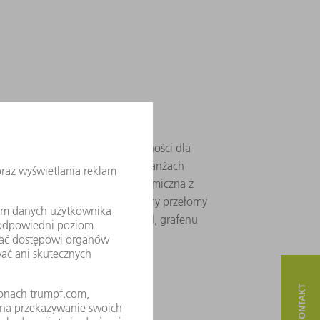
a podczerwieni o wysokiej wydajności dla
ry umożliwiają rozwiązania w branżach
medyczna oraz identyfikacja chemiczna z
ięki tej technologii umożliwiamy przełomy
iałów do półprzewodników GaN, grafenu
 nowej generacji.