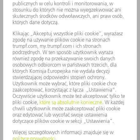
USŁUGI SERWISOWE
ZASTOSOWANIA
BRANŻE
FIRMA
KARIERA
OFERTY STANOWISK
PROFIL FIRMY
ZARZĄD
SPRAWOZDANIE Z DZIAŁALNOŚCI
ZASADY BIZNESOWE
ZAPEWNIENIE ZGODNOŚCI DZIAŁALNOŚCI Z REGULACJAMI
SYSTEM ZGŁASZANIA NIEPRAWIDŁOWOŚCI
BEZPIECZEŃSTWO
INFORMACJE PRASOWE
MAGAZYNY
ZRÓWNOWAŻONY ROZWÓJ
ŚRODOWISKO I KLIMAT
SPOŁECZEŃSTWO
KIEROWANIE PRZEDSIĘBIORSTWEM