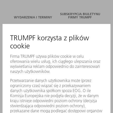
SUBSKRYPCJA BIULETYNU
WYDARZENIA I TERMINY
FIRMY TRUMPF
SERWIS ONLINE
KONTAKT
LOKALIZACJE
WYDARZENIA I TERMINY
SUBSKRYPCJA NEWSLETTERA
MYTRUMPF
KARTY BEZPIECZEŃSTWA
PRODUKTY
MASZYNY & SYSTEMY
LASER
ENERGOELEKTRONIKA
ELEKTRONARZĘDZIA
SMART FACTORY
OPROGRAMOWANIE