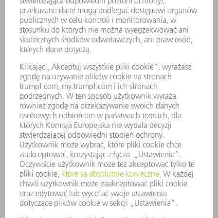
OPROGRAMOWANIE
USŁUGI SERWISOWE
ZASTOSOWANIA
BRANŻE
FIRMA
KARIERA
OFERTY STANOWISK
PROFIL FIRMY
ZARZĄD
SPRAWOZDANIE Z DZIAŁALNOŚCI
ZASADY BIZNESOWE
ZAPEWNIENIE ZGODNOŚCI DZIAŁALNOŚCI Z REGULACJAMI
SYSTEM ZGŁASZANIA NIEPRAWIDŁOWOŚCI
BEZPIECZEŃSTWO
INFORMACJE PRASOWE
MAGAZYNY
ZRÓWNOWAŻONY ROZWÓJ
ŚRODOWISKO I KLIMAT
SPOŁECZEŃSTWO
KIEROWANIE PRZEDSIĘBIORSTWEM