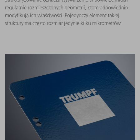
regularnie rozmieszczonych geometrii, które odpowiednio
modyfikują ich właściwości. Pojedynczy element takiej
struktury ma często rozmiar jedynie kilku mikrometrów.