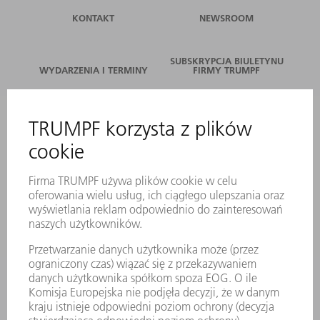
KONTAKT
NEWSROOM
SUBSKRYPCJA BIULETYNU
WYDARZENIA I TERMINY
FIRMY TRUMPF
SERWIS ONLINE
KONTAKT
LOKALIZACJE
WYDARZENIA I TERMINY
SUBSKRYPCJA NEWSLETTERA
MYTRUMPF
KARTY BEZPIECZEŃSTWA
PRODUKTY
MASZYNY & SYSTEMY
LASER
ENERGOELEKTRONIKA
ELEKTRONARZĘDZIA
SMART FACTORY