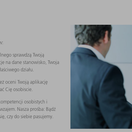
w:
alnego sprawdzą Twoją
cje na dane stanowisko, Twoja
aściwego działu.
ż oceni Twoją aplikację
ć Cię osobiscie.
ompetencji osobistych i
wzajem. Nasza prośba: Bądź
się, czy do siebie pasujemy.