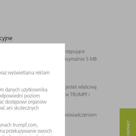
cyjne
likacyjne powinny zawierać następujące
dokumentów w formacie PDF, maksymalnie 5 MB
ym wyjaśniasz swoją motywację i
 opisujesz, dlaczego właśnie Ty jesteś właściwą
l, od kiedy możesz zacząć pracę w TRUMPF i
jesz.
rmie tabeli
z wykształceniem, doświadczeniem
ikacjami i umiejętnościami.