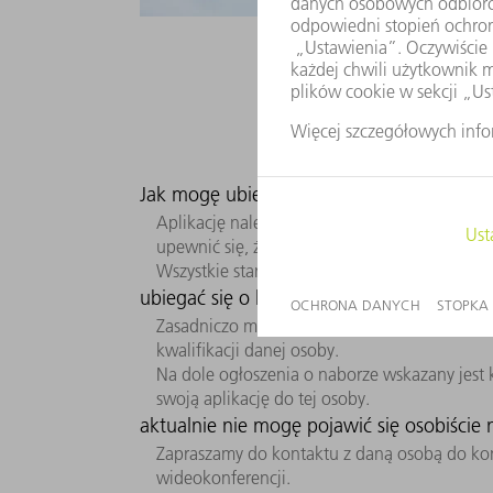
FAQ - 
Jak mogę ubiegać się o stanowisko w fi
Aplikację należy przesyłać za pośrednictwem 
upewnić się, że dołączyłeś do aplikacji wszyst
Wszystkie stanowiska zamieszczone na stroni
ubiegać się o kilka stanowisk?
Gdzie z
Zasadniczo można ubiegać się o kilka stanowi
kwalifikacji danej osoby.
Na dole ogłoszenia o naborze wskazany jest 
swoją aplikację do tej osoby.
aktualnie nie mogę pojawić się osobiście
Zapraszamy do kontaktu z daną osobą do kont
wideokonferencji.