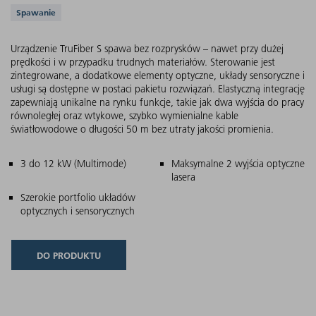
Obsługiwane aplikacje
Spawanie
Urządzenie TruFiber S spawa bez rozprysków – nawet przy dużej
prędkości i w przypadku trudnych materiałów. Sterowanie jest
zintegrowane, a dodatkowe elementy optyczne, układy sensoryczne i
usługi są dostępne w postaci pakietu rozwiązań. Elastyczną integrację
zapewniają unikalne na rynku funkcje, takie jak dwa wyjścia do pracy
równoległej oraz wtykowe, szybko wymienialne kable
światłowodowe o długości 50 m bez utraty jakości promienia.
Główne cechy
3 do 12 kW (Multimode)
Maksymalne 2 wyjścia optyczne
lasera
Szerokie portfolio układów
optycznych i sensorycznych
DO PRODUKTU