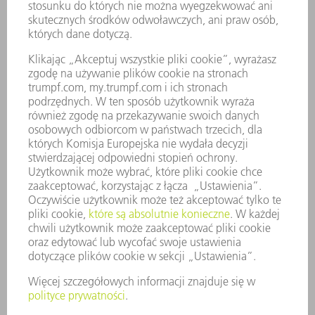
ZASTOSOWANIA
BRANŻE
FIRMA
KARIERA
OFERTY STANOWISK
PROFIL FIRMY
ZARZĄD
SPRAWOZDANIE Z DZIAŁALNOŚCI
ZASADY BIZNESOWE
ZAPEWNIENIE ZGODNOŚCI DZIAŁALNOŚCI Z REGULACJAMI
SYSTEM ZGŁASZANIA NIEPRAWIDŁOWOŚCI
BEZPIECZEŃSTWO
INFORMACJE PRASOWE
MAGAZYNY
ZRÓWNOWAŻONY ROZWÓJ
ŚRODOWISKO I KLIMAT
SPOŁECZEŃSTWO
KIEROWANIE PRZEDSIĘBIORSTWEM