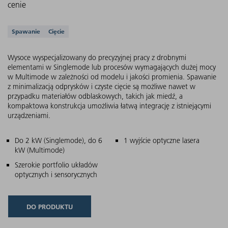
cenie
Obsługiwane aplikacje
Spawanie
Cięcie
Wysoce wyspecjalizowany do precyzyjnej pracy z drobnymi
elementami w Singlemode lub procesów wymagających dużej mocy
w Multimode w zależności od modelu i jakości promienia. Spawanie
z minimalizacją odprysków i czyste cięcie są możliwe nawet w
przypadku materiałów odblaskowych, takich jak miedź, a
kompaktowa konstrukcja umożliwia łatwą integrację z istniejącymi
urządzeniami.
Główne cechy
Do 2 kW (Singlemode), do 6
1 wyjście optyczne lasera
kW (Multimode)
Szerokie portfolio układów
optycznych i sensorycznych
DO PRODUKTU