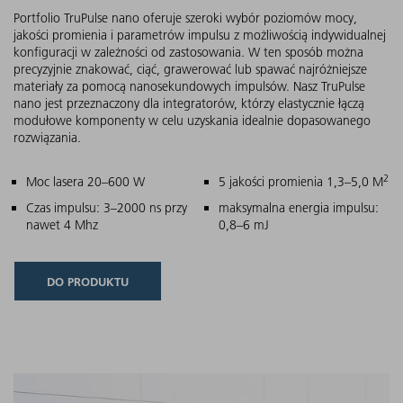
Portfolio TruPulse nano oferuje szeroki wybór poziomów mocy,
jakości promienia i parametrów impulsu z możliwością indywidualnej
konfiguracji w zależności od zastosowania. W ten sposób można
precyzyjnie znakować, ciąć, grawerować lub spawać najróżniejsze
materiały za pomocą nanosekundowych impulsów. Nasz TruPulse
nano jest przeznaczony dla integratorów, którzy elastycznie łączą
modułowe komponenty w celu uzyskania idealnie dopasowanego
rozwiązania.
2
Główne cechy
Moc lasera 20–600 W
5 jakości promienia 1,3–5,0 M
Czas impulsu: 3–2000 ns przy
maksymalna energia impulsu:
nawet 4 Mhz
0,8–6 mJ
DO PRODUKTU