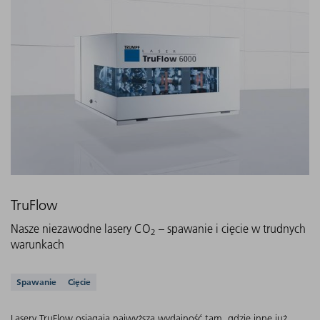
TruFlow
Nasze niezawodne lasery CO
– spawanie i cięcie w trudnych
2
warunkach
Obsługiwane aplikacje
Spawanie
Cięcie
Lasery TruFlow osiągają najwyższą wydajność tam, gdzie inne już