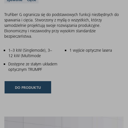
Obsługiwane aplikacje
TruFiber G ogranicza się do podstawowych funkcji niezbędnych do
spawania i cięcia. Stworzony z myślą o wszystkich, którzy
samodzielnie projektują swoje rozwiązania produkcyjne.
Ekonomiczny i niezawodny przy wysokim standardzie
bezpieczeństwa.
Główne cechy
1–3 kW (Singlemode), 3–
1 wyjście optyczne lasera
12 kW (Multimode
Dostępne ze stałym układem
optycznym TRUMPF
DO PRODUKTU