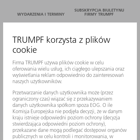
SUBSKRYPCJA BIULETYNU
WYDARZENIA I TERMINY
FIRMY TRUMPF
SERWIS ONLINE
KONTAKT
LOKALIZACJE
WYDARZENIA I TERMINY
SUBSKRYPCJA NEWSLETTERA
MYTRUMPF
KARTY BEZPIECZEŃSTWA
PRODUKTY
MASZYNY & SYSTEMY
LASER
ENERGOELEKTRONIKA
ELEKTRONARZĘDZIA
SMART FACTORY
OPROGRAMOWANIE
USŁUGI SERWISOWE