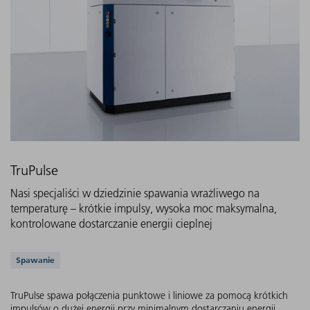
TruPulse
Nasi specjaliści w dziedzinie spawania wrażliwego na
temperaturę – krótkie impulsy, wysoka moc maksymalna,
kontrolowane dostarczanie energii cieplnej
Obsługiwane aplikacje
Spawanie
TruPulse spawa połączenia punktowe i liniowe za pomocą krótkich
impulsów o dużej energii przy minimalnym dostarczaniu energii