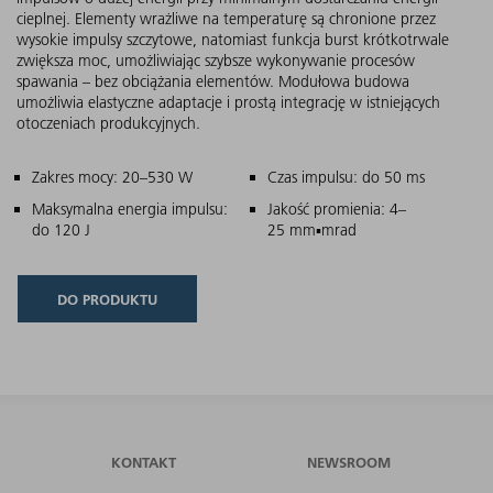
cieplnej. Elementy wrażliwe na temperaturę są chronione przez
wysokie impulsy szczytowe, natomiast funkcja burst krótkotrwale
zwiększa moc, umożliwiając szybsze wykonywanie procesów
spawania – bez obciążania elementów. Modułowa budowa
umożliwia elastyczne adaptacje i prostą integrację w istniejących
otoczeniach produkcyjnych.
Główne cechy
Zakres mocy: 20–530 W
Czas impulsu: do 50 ms
Maksymalna energia impulsu:
Jakość promienia: 4–
do 120 J
25 mm▪mrad
DO PRODUKTU
KONTAKT
NEWSROOM