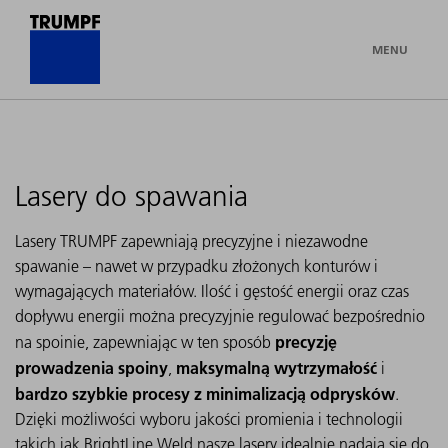
MENU
Lasery do spawania
Lasery TRUMPF zapewniają precyzyjne i niezawodne
spawanie – nawet w przypadku złożonych konturów i
wymagających materiałów. Ilość i gęstość energii oraz czas
dopływu energii można precyzyjnie regulować bezpośrednio
precyzję
na spoinie, zapewniając w ten sposób
prowadzenia spoiny
maksymalną wytrzymałość
,
i
bardzo szybkie procesy z minimalizacją odprysków
.
Dzięki możliwości wyboru jakości promienia i technologii
takich jak BrightLine Weld nasze lasery idealnie nadają się do