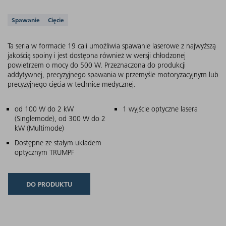
Obsługiwane aplikacje
Spawanie
Cięcie
Ta seria w formacie 19 cali umożliwia spawanie laserowe z najwyższą
jakością spoiny i jest dostępna również w wersji chłodzonej
powietrzem o mocy do 500 W. Przeznaczona do produkcji
addytywnej, precyzyjnego spawania w przemyśle motoryzacyjnym lub
precyzyjnego cięcia w technice medycznej.
Główne cechy
od 100 W do 2 kW
1 wyjście optyczne lasera
(Singlemode), od 300 W do 2
kW (Multimode)
Dostępne ze stałym układem
optycznym TRUMPF
DO PRODUKTU