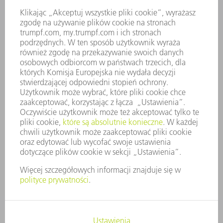
KARIERA
OFERTY STANOWISK
PROFIL FIRMY
ZARZĄD
SPRAWOZDANIE Z DZIAŁALNOŚCI
ZASADY BIZNESOWE
ZAPEWNIENIE ZGODNOŚCI DZIAŁALNOŚCI Z REGULACJAMI
SYSTEM ZGŁASZANIA NIEPRAWIDŁOWOŚCI
BEZPIECZEŃSTWO
INFORMACJE PRASOWE
MAGAZYNY
ZRÓWNOWAŻONY ROZWÓJ
ŚRODOWISKO I KLIMAT
SPOŁECZEŃSTWO
KIEROWANIE PRZEDSIĘBIORSTWEM
STOPKA
OCHRONA DANYCH