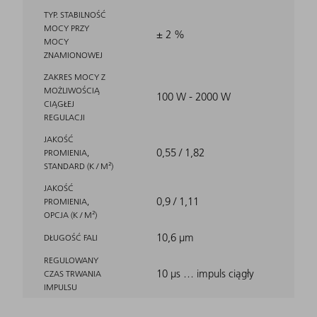
TYP. STABILNOŚĆ
MOCY PRZY
± 2 %
MOCY
ZNAMIONOWEJ
ZAKRES MOCY Z
MOŻLIWOŚCIĄ
100 W - 2000 W
CIĄGŁEJ
REGULACJI
JAKOŚĆ
0,55 / 1,82
PROMIENIA,
STANDARD (K / M²)
JAKOŚĆ
0,9 / 1,11
PROMIENIA,
OPCJA (K / M²)
10,6 μm
DŁUGOŚĆ FALI
REGULOWANY
10 µs … impuls ciągły
CZAS TRWANIA
IMPULSU