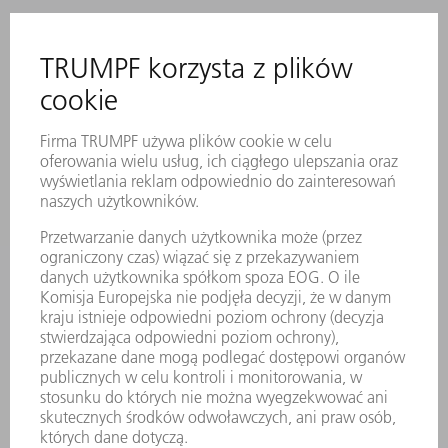
SERWIS ONLINE
KONTAKT
LOKALIZACJE
WYDARZENIA I TERMINY
SUBSKRYPCJA NEWSLETTERA
MYTRUMPF
KARTY BEZPIECZEŃSTWA
PRODUKTY
MASZYNY & SYSTEMY
LASER
ENERGOELEKTRONIKA
ELEKTRONARZĘDZIA
SMART FACTORY
OPROGRAMOWANIE
USŁUGI SERWISOWE
ZASTOSOWANIA
BRANŻE
FIRMA