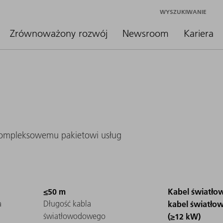
WYSZUKIWANIE
Zrównoważony rozwój
Newsroom
Kariera
kompleksowemu pakietowi usług
≤50 m
Kabel światł
a
Długość kabla
kabel światł
światłowodowego
(≥12 kW)