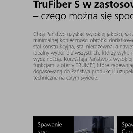
TruFiber S w zastos
– czego można się spo
Chcą Państwo uzyskać wysokiej jakości, szcz
minimalnej konieczności obróbki dodatkowe
stal konstrukcyjna, stal nierdzewna, a nawe
idealny wybór dla wszystkich, którzy wyko
wydajnością. Korzystają Państwo z wysokiej
funkcjami z oferty TRUMPF, które zapewniaj
dopasowaną do Państwa produkcji i uzupeł
techniczne na całym świecie.
Spawanie
Spa
szyn
Can