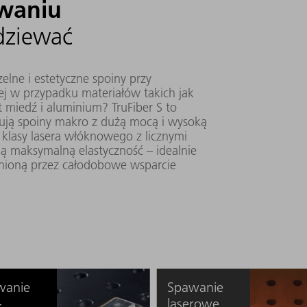
owaniu
dziewać
elne i estetyczne spoiny przy
j w przypadku materiałów takich jak
t miedź i aluminium? TruFiber S to
nują spoiny makro z dużą mocą i wysoką
 klasy lasera włóknowego z licznymi
ą maksymalną elastyczność – idealnie
nioną przez całodobowe wsparcie
wanie
Spawanie
-
laserowe