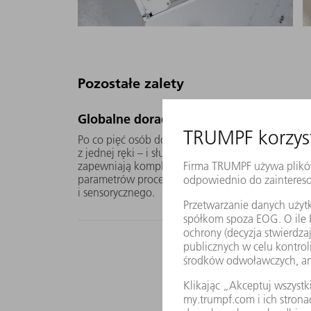
Pozostałe zalety
Globalne doradztwo i szybkie wsparcie
Po co pięć osób do kontaktu, jeśli wystarczy jed
z jednej ręki – i służymy pomocą przez całą dobę 
zapewniają kompleksowe doradztwo z zakresu za
parametrów procesów i optymalnego połączenia l
i sensorycznego.