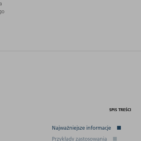
a
go
Przyłącze
elektryczne
Interfejsy
(częstotliwość)