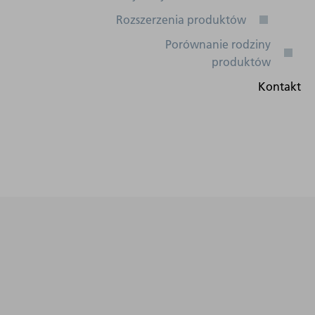
Cyfrowe
wejścia/wyjścia,
Profibus, DeviceNet,
Powerlink, Profinet,
50 Hz - 60 Hz
EtherCAT,
Ethernet/IP, Interbus,
Wejście analogowe
(ISA), OPC UA