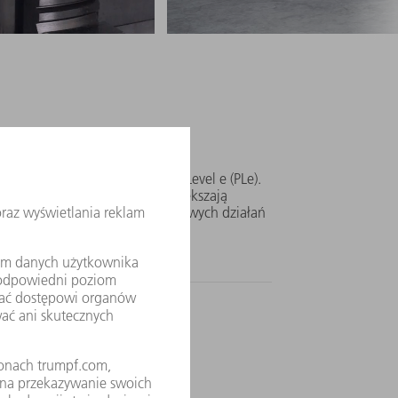
ość z PLe
m bezpieczeństwa Performance Level e (PLe).
szybkie wykrywanie błędów zwiększają
potrzeby podejmowania dodatkowych działań