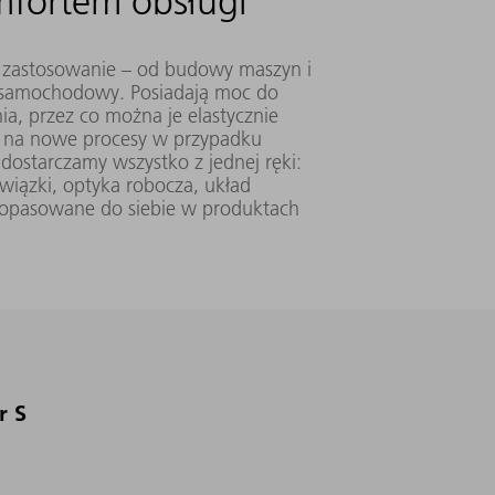
fortem obsługi
e zastosowanie – od budowy maszyn i
 samochodowy. Posiadają moc do
a, przez co można je elastycznie
ać na nowe procesy w przypadku
dostarczamy wszystko z jednej ręki:
 wiązki, optyka robocza, układ
 dopasowane do siebie w produktach
600 mm x
≥ 2 (MM)
380 V - 460
1325 mm x
mm▪mrad
V
950 mm
r S