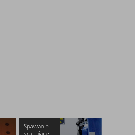
Spawanie
skanujące