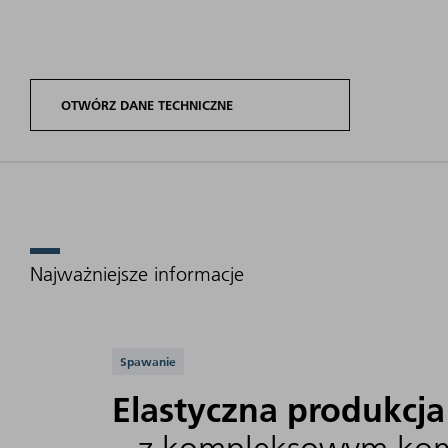
OTWÓRZ DANE TECHNICZNE
Przegląd naszych modeli Tru
Najważniejsze informacje
Obsługiwane aplikac
Spawanie
Warianty
Zakres
Długość
produktów
mocy
Elastyczna produkcja
fali
TruFiber S
lasera