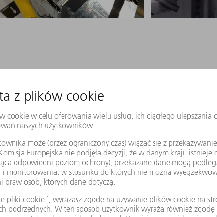
Bezpieczeństwo i niezawodn
na? Oferujemy kompletny system
TruFiber S spełnia najwyższy pozio
na całym świecie. Nasi eksperci
Zapasowe systemy zabezpieczeń i 
stosowań, materiałów,
bezpieczeństwo w produkcji bez 
asera oraz układu optycznego
na samym laserze.