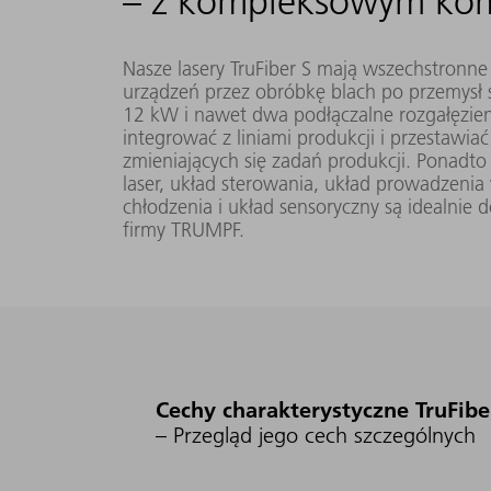
– z kompleksowym kom
60 W -
TruFiber
Nasze lasery TruFiber S mają wszechstronn
3000
300x S
urządzeń przez obróbkę blach po przemysł
(FD45)
W
12 kW i nawet dwa podłączalne rozgałęzieni
integrować z liniami produkcji i przestawi
zmieniających się zadań produkcji. Ponadto 
laser, układ sterowania, układ prowadzenia
80 W -
TruFiber
chłodzenia i układ sensoryczny są idealnie
4000
400x S
firmy TRUMPF.
(FD45)
W
120 W
TruFiber
- 6000
1080
600x S
(FD45)
W
nm
Cechy charakterystyczne TruFibe
– Przegląd jego cech szczególnych
180 W
TruFiber