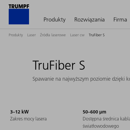
Produkty
Rozwiązania
Firma
Produkty
Laser
Źródła laserowe
Laser cw
TruFiber S
TruFiber S
Spawanie na najwyższym poziomie dzięki 
3–12 kW
50–600 μm
Zakres mocy lasera
Dostępna średnica kabl
światłowodowego