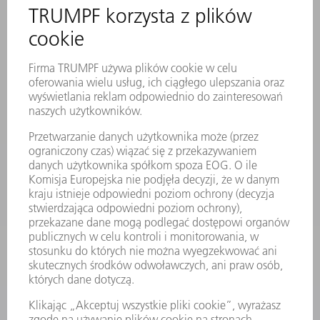
SERWIS ONLINE
KONTAKT
LOKALIZACJE
WYDARZENIA I TERMINY
SUBSKRYPCJA NEWSLETTERA
MYTRUMPF
KARTY BEZPIECZEŃSTWA
PRODUKTY
MASZYNY & SYSTEMY
LASER
ENERGOELEKTRONIKA
ELEKTRONARZĘDZIA
SMART FACTORY
OPROGRAMOWANIE
USŁUGI SERWISOWE
ZASTOSOWANIA
BRANŻE
FIRMA
KARIERA
OFERTY STANOWISK
PROFIL FIRMY