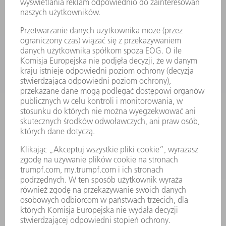
MYTRUMPF
KARTY BEZPIECZEŃSTWA
PRODUKTY
MASZYNY & SYSTEMY
LASER
ENERGOELEKTRONIKA
ELEKTRONARZĘDZIA
SMART FACTORY
OPROGRAMOWANIE
USŁUGI SERWISOWE
ZASTOSOWANIA
BRANŻE
FIRMA
KARIERA
OFERTY STANOWISK
PROFIL FIRMY
ZARZĄD
SPRAWOZDANIE Z DZIAŁALNOŚCI
ZASADY BIZNESOWE
ZAPEWNIENIE ZGODNOŚCI DZIAŁALNOŚCI Z REGULACJAMI
SYSTEM ZGŁASZANIA NIEPRAWIDŁOWOŚCI
BEZPIECZEŃSTWO