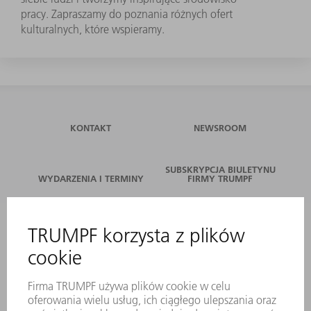
pracy. Zapraszamy do poznania różnych ofert
kulturalnych, które wspieramy.
KONTAKT
NEWSROOM
SUBSKRYPCJA BIULETYNU
WYDARZENIA I TERMINY
FIRMY TRUMPF
SERWIS ONLINE
KONTAKT
LOKALIZACJE
WYDARZENIA I TERMINY
SUBSKRYPCJA NEWSLETTERA