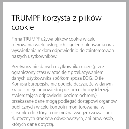
SERWIS ONLINE
KONTAKT
LOKALIZACJE
WYDARZENIA I TERMINY
SUBSKRYPCJA NEWSLETTERA
MYTRUMPF
KARTY BEZPIECZEŃSTWA
PRODUKTY
MASZYNY & SYSTEMY
LASER
ENERGOELEKTRONIKA
ELEKTRONARZĘDZIA
SMART FACTORY
OPROGRAMOWANIE
USŁUGI SERWISOWE
ZASTOSOWANIA
BRANŻE
FIRMA
KARIERA