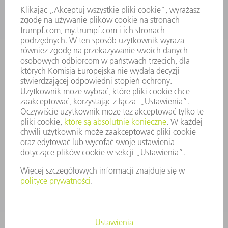
OFERTY STANOWISK
PROFIL FIRMY
ZARZĄD
SPRAWOZDANIE Z DZIAŁALNOŚCI
ZASADY BIZNESOWE
ZAPEWNIENIE ZGODNOŚCI DZIAŁALNOŚCI Z REGULACJAMI
SYSTEM ZGŁASZANIA NIEPRAWIDŁOWOŚCI
BEZPIECZEŃSTWO
INFORMACJE PRASOWE
MAGAZYNY
ZRÓWNOWAŻONY ROZWÓJ
ŚRODOWISKO I KLIMAT
SPOŁECZEŃSTWO
KIEROWANIE PRZEDSIĘBIORSTWEM
STOPKA
OCHRONA DANYCH