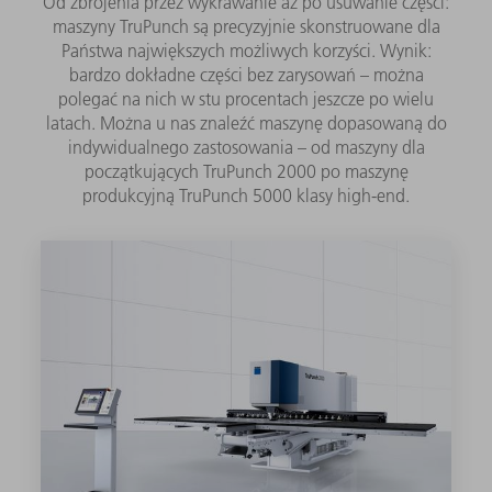
Od zbrojenia przez wykrawanie aż po usuwanie części:
maszyny TruPunch są precyzyjnie skonstruowane dla
Państwa największych możliwych korzyści. Wynik:
bardzo dokładne części bez zarysowań – można
polegać na nich w stu procentach jeszcze po wielu
latach. Można u nas znaleźć maszynę dopasowaną do
indywidualnego zastosowania – od maszyny dla
początkujących TruPunch 2000 po maszynę
produkcyjną TruPunch 5000 klasy high-end.