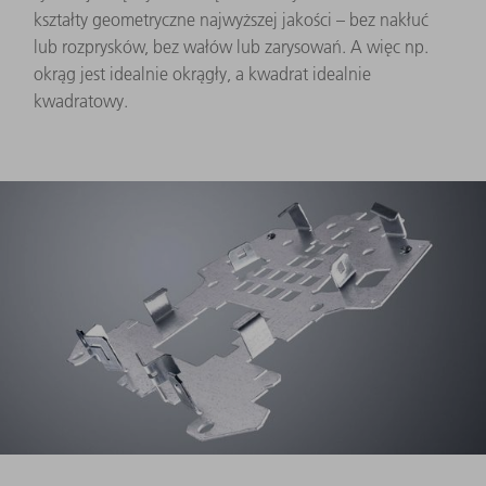
kształty geometryczne najwyższej jakości – bez nakłuć
lub rozprysków, bez wałów lub zarysowań. A więc np.
okrąg jest idealnie okrągły, a kwadrat idealnie
kwadratowy.