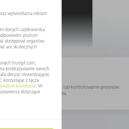
SERWIS I KONTAKT
rowej produkcji”
 planowanie, wyszukiwanie części lub kontrolowanie procesów.
ię bardziej wydajna i przejrzysta.