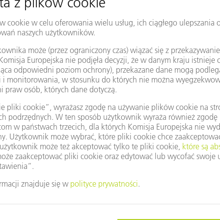
ZAPRASZAMY NA NASZ LIVE TALK!​
aszego live talk „Przyszłość produkcji: z oprogramowaniem do cyf
80% czasu pracy poświęcane jest na procesy pośrednie, takie jak
ulisy oprogramowania pokazują, w jaki sposób produkcja może stać s