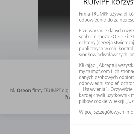
Dostęp do n
Oseon
Jak
firmy TRUMPF digitalizuje obróbkę blachy. Około 
Praktyczne przykłady i wgląd za k