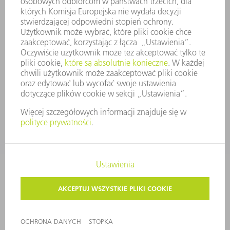
ZAPEWNIENIE ZGODNOŚCI DZIAŁALNOŚCI Z REGULACJAMI
SYSTEM ZGŁASZANIA NIEPRAWIDŁOWOŚCI
BEZPIECZEŃSTWO
INFORMACJE PRASOWE
MAGAZYNY
ZRÓWNOWAŻONY ROZWÓJ
ŚRODOWISKO I KLIMAT
SPOŁECZEŃSTWO
KIEROWANIE PRZEDSIĘBIORSTWEM
STOPKA
OCHRONA DANYCH
PRAWA AUTORSKIE I PRAWA DOTYCZĄCE ZNAKÓW TOWAROWYCH
USTAWIENIA PRYWATNOŚCI
© 2026 TRUMPF