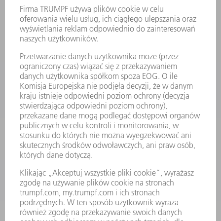
LOKALIZACJE
WYDARZENIA I TERMINY
SUBSKRYPCJA NEWSLETTERA
MYTRUMPF
KARTY BEZPIECZEŃSTWA
PRODUKTY
MASZYNY & SYSTEMY
LASER
ENERGOELEKTRONIKA
ELEKTRONARZĘDZIA
SMART FACTORY
OPROGRAMOWANIE
USŁUGI SERWISOWE
ZASTOSOWANIA
BRANŻE
FIRMA
KARIERA
OFERTY STANOWISK
PROFIL FIRMY
ZARZĄD
SPRAWOZDANIE Z DZIAŁALNOŚCI
ZASADY BIZNESOWE