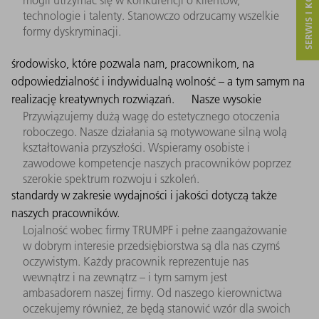
SERWIS I KONTAKT
mogli utrzymać się w konkurencji o klientów,
technologie i talenty. Stanowczo odrzucamy wszelkie
formy dyskryminacji.
środowisko, które pozwala nam, pracownikom, na
odpowiedzialność i indywidualną wolność – a tym samym na
realizację kreatywnych rozwiązań.
Nasze wysokie
Przywiązujemy dużą wagę do estetycznego otoczenia
roboczego. Nasze działania są motywowane silną wolą
kształtowania przyszłości. Wspieramy osobiste i
zawodowe kompetencje naszych pracowników poprzez
szerokie spektrum rozwoju i szkoleń.
standardy w zakresie wydajności i jakości dotyczą także
naszych pracowników.
Lojalność wobec firmy TRUMPF i pełne zaangażowanie
w dobrym interesie przedsiębiorstwa są dla nas czymś
oczywistym. Każdy pracownik reprezentuje nas
wewnątrz i na zewnątrz – i tym samym jest
ambasadorem naszej firmy. Od naszego kierownictwa
oczekujemy również, że będą stanowić wzór dla swoich