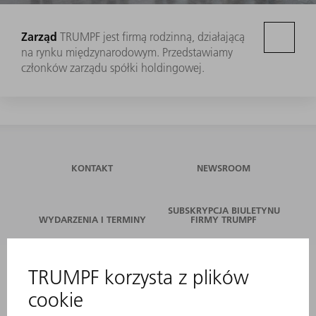
Zarząd
TRUMPF jest firmą rodzinną, działającą
na rynku międzynarodowym. Przedstawiamy
członków zarządu spółki holdingowej.
KONTAKT
NEWSROOM
SUBSKRYPCJA BIULETYNU
WYDARZENIA I TERMINY
FIRMY TRUMPF
SERWIS ONLINE
KONTAKT