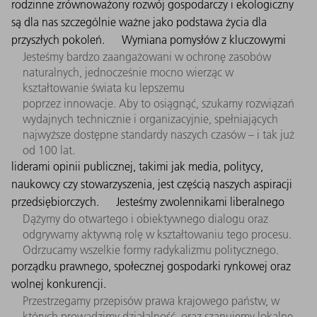
rodzinne zrównoważony rozwój gospodarczy i ekologiczny
są dla nas szczególnie ważne jako podstawa życia dla
przyszłych pokoleń.
Wymiana pomysłów z kluczowymi
Jesteśmy bardzo zaangażowani w ochronę zasobów
naturalnych, jednocześnie mocno wierząc w
kształtowanie świata ku lepszemu
poprzez innowacje. Aby to osiągnąć, szukamy rozwiązań
wydajnych technicznie i organizacyjnie, spełniających
najwyższe dostępne standardy naszych czasów – i tak już
od 100 lat.
liderami opinii publicznej, takimi jak media, politycy,
naukowcy czy stowarzyszenia, jest częścią naszych aspiracji
przedsiębiorczych.
Jesteśmy zwolennikami liberalnego
Dążymy do otwartego i obiektywnego dialogu oraz
odgrywamy aktywną rolę w kształtowaniu tego procesu.
Odrzucamy wszelkie formy radykalizmu politycznego.
porządku prawnego, społecznej gospodarki rynkowej oraz
wolnej konkurencji.
Przestrzegamy przepisów prawa krajowego państw, w
których prowadzimy działalność, oraz szanujemy lokalne