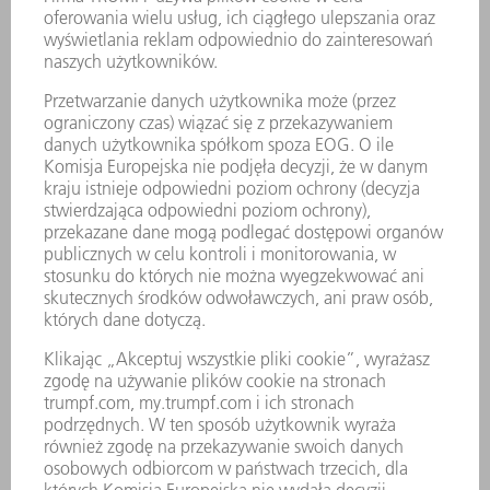
Cyfrowa logistyka hali produkcyjnej
Zawsze właściwy materiał we właściwym miejscu i na czas?
Aby tak się stało, analizujemy obecne procesy logistyczne i
identyfikujemy idealny przepływ materiałów – w tym
magazyn i bufor. Oceniamy również technologie takie jak FTS
(automatyczny system transportowy), skanery kodów QR lub