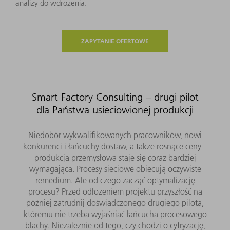
analizy do wdrożenia.
ZAPYTANIE OFERTOWE
Smart Factory Consulting – drugi pilot
dla Państwa usieciowionej produkcji
Niedobór wykwalifikowanych pracowników, nowi
konkurenci i łańcuchy dostaw, a także rosnące ceny –
produkcja przemysłowa staje się coraz bardziej
wymagająca. Procesy sieciowe obiecują oczywiste
remedium. Ale od czego zacząć optymalizację
procesu? Przed odłożeniem projektu przyszłość na
później zatrudnij doświadczonego drugiego pilota,
któremu nie trzeba wyjaśniać łańcucha procesowego
blachy. Niezależnie od tego, czy chodzi o cyfryzację,