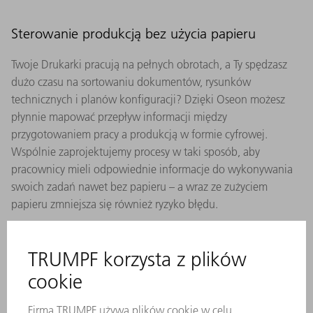
Sterowanie produkcją bez użycia papieru
Twoje Drukarki pracują na pełnych obrotach, a Ty spędzasz
dużo czasu na sortowaniu dokumentów, rysunków
technicznych i planów konfiguracji? Dzięki Oseon możesz
płynnie mapować przepływ informacji między
przygotowaniem pracy a produkcją w formie cyfrowej.
Wspólnie zaprojektujemy procesy w taki sposób, aby
pracownicy mieli odpowiednie informacje do wykonywania
swoich zadań nawet bez papieru – a wraz ze zużyciem
papieru zmniejsza się również ryzyko błędu.