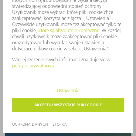
zautomatyzowane rezerwacje materiałów. Wszystko w
jednym celu: zsynchronizowany przepływ zleceń i
materiałów, który nie nadwyręża Twoich nerwów i pozwala
zaoszczędzić czas i pieniądze.
Co zajmuje naszych klientów w odniesieniu do
cyfryzacji?
„Wszyscy mówią o cyfryzacji, ale od
czego mamy zacząć jako firma z branży
obróbki blach?”