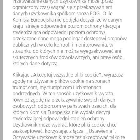
MASZYNY & SYSTEMY
LASER
ENERGOELEKTRONIKA
ELEKTRONARZĘDZIA
SMART FACTORY
OPROGRAMOWANIE
USŁUGI SERWISOWE
ZASTOSOWANIA
BRANŻE
FIRMA
KARIERA
OFERTY STANOWISK
PROFIL FIRMY
ZARZĄD
SPRAWOZDANIE Z DZIAŁALNOŚCI
ZASADY BIZNESOWE
ZAPEWNIENIE ZGODNOŚCI DZIAŁALNOŚCI Z REGULACJAMI
SYSTEM ZGŁASZANIA NIEPRAWIDŁOWOŚCI
BEZPIECZEŃSTWO
INFORMACJE PRASOWE
MAGAZYNY
ZRÓWNOWAŻONY ROZWÓJ