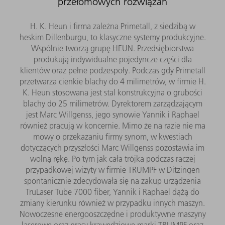
przełomowych rozwiązań
H. K. Heun i firma zależna Primetall, z siedzibą w
heskim Dillenburgu, to klasyczne systemy produkcyjne.
Wspólnie tworzą grupę HEUN. Przedsiębiorstwa
produkują indywidualne pojedyncze części dla
klientów oraz pełne podzespoły. Podczas gdy Primetall
przetwarza cienkie blachy do 4 milimetrów, w firmie H.
K. Heun stosowana jest stal konstrukcyjna o grubości
blachy do 25 milimetrów. Dyrektorem zarządzającym
jest Marc Willgenss, jego synowie Yannik i Raphael
również pracują w koncernie. Mimo że na razie nie ma
mowy o przekazaniu firmy synom, w kwestiach
dotyczących przyszłości Marc Willgenss pozostawia im
wolną rękę. Po tym jak cała trójka podczas raczej
przypadkowej wizyty w firmie TRUMPF w Ditzingen
spontanicznie zdecydowała się na zakup urządzenia
TruLaser Tube 7000 fiber, Yannik i Raphael dążą do
zmiany kierunku również w przypadku innych maszyn.
Nowoczesne energooszczędne i produktywne maszyny