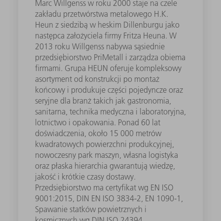
Marc Willgenss w roku 2000 staje na czele
zakładu przetwórstwa metalowego H.K.
Heun z siedzibą w heskim Dillenburgu jako
następca założyciela firmy Fritza Heuna. W
2013 roku Willgenss nabywa sąsiednie
przedsiębiorstwo PriMetall i zarządza obiema
firmami. Grupa HEUN oferuje kompleksowy
asortyment od konstrukcji po montaż
końcowy i produkuje części pojedyncze oraz
seryjne dla branż takich jak gastronomia,
sanitarna, technika medyczna i laboratoryjna,
lotnictwo i opakowania. Ponad 60 lat
doświadczenia, około 15 000 metrów
kwadratowych powierzchni produkcyjnej,
nowoczesny park maszyn, własna logistyka
oraz płaska hierarchia gwarantują wiedzę,
jakość i krótkie czasy dostawy.
Przedsiębiorstwo ma certyfikat wg EN ISO
9001:2015, DIN EN ISO 3834-2, EN 1090-1,
Spawanie statków powietrznych i
kosmicznych wg DIN ISO 24394.