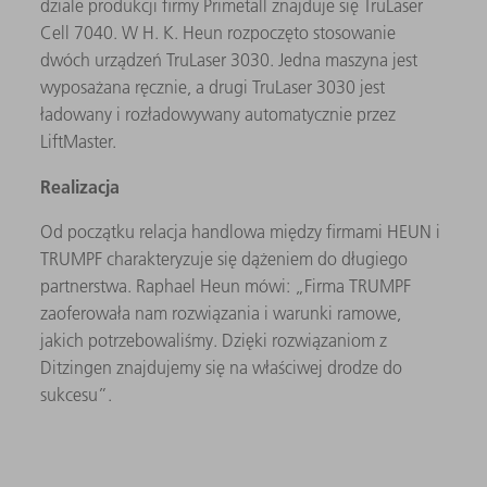
dziale produkcji firmy Primetall znajduje się TruLaser
Cell 7040. W H. K. Heun rozpoczęto stosowanie
dwóch urządzeń TruLaser 3030. Jedna maszyna jest
wyposażana ręcznie, a drugi TruLaser 3030 jest
ładowany i rozładowywany automatycznie przez
LiftMaster.
Realizacja
Od początku relacja handlowa między firmami HEUN i
TRUMPF charakteryzuje się dążeniem do długiego
partnerstwa. Raphael Heun mówi: „Firma TRUMPF
zaoferowała nam rozwiązania i warunki ramowe,
jakich potrzebowaliśmy. Dzięki rozwiązaniom z
Ditzingen znajdujemy się na właściwej drodze do
sukcesu”.