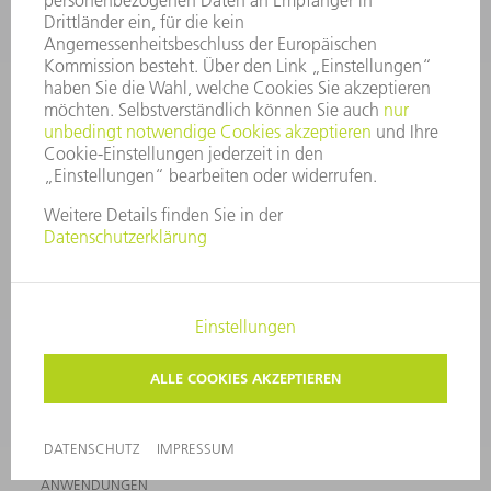
VERANSTALTUNGEN UND
TRUMPF
TERMINE
NEWSLETTERANMELDUNG
ONLINE SERVICES
KONTAKT
ANREGUNGEN, LOB UND KRITIK
STANDORTE
VERANSTALTUNGEN UND TERMINE
NEWSLETTER-ANMELDUNG
MYTRUMPF
SICHERHEITSDATENBLÄTTER
PRODUKTE
MASCHINEN & SYSTEME
LASER
LEISTUNGSELEKTRONIK
ELEKTROWERKZEUGE
SMART FACTORY
SOFTWARE
SERVICES
ANWENDUNGEN