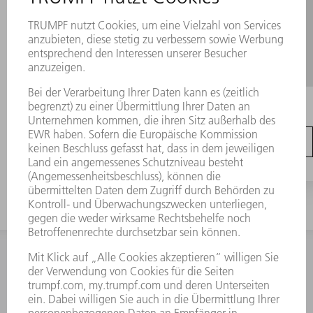
James Bond erlebt
Lasermaterialbearbeitung
KONTAKT
NEWSROOM