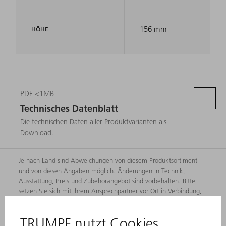
156 mm
HÖHE
PDF <1MB
Technisches Datenblatt
Die technischen Daten aller Produktvarianten als
Download.
Je nach Land sind Abweichungen von diesem Produktsortiment
und von diesen Angaben möglich. Änderungen in Technik,
Ausstattung, Preis und Zubehörangebot sind vorbehalten. Bitte
setzen Sie sich mit Ihrem Ansprechpartner vor Ort in Verbindung,
um zu erfahren, ob das Produkt in Ihrem Land verfügbar ist.