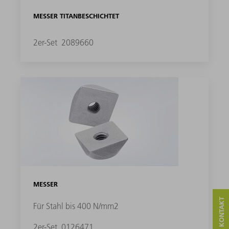
MESSER TITANBESCHICHTET
2er-Set
2089660
MESSER
Für Stahl bis 400 N/mm2
2er-Set
0126471