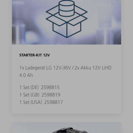
STARTER-KIT 12V
1x Ladegerät LG 12V-36V / 2x Akku 12V LiHD
4.0 Ah
1 Set (DE)
2598815
1 Set (GB)
2598819
1 Set (USA)
2598817