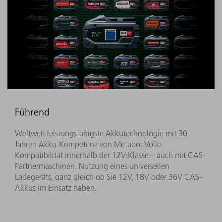
Führend
Weltweit leistungsfähigste Akkutechnologie mit 30
Jahren Akku-Kompetenz von Metabo. Volle
Kompatibilität innerhalb der 12V-Klasse – auch mit CAS-
Partnermaschinen. Nutzung eines universellen
Ladegeräts, ganz gleich ob Sie 12V, 18V oder 36V CAS-
Akkus im Einsatz haben.