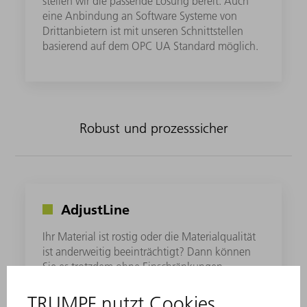
stellen wir die passende Lösung bereit. Auch
eine Anbindung an Software Systeme von
Drittanbietern ist mit unseren Schnittstellen
basierend auf dem OPC UA Standard möglich.
Robust und prozesssicher
AdjustLine
Ihr Material ist rostig oder die Materialqualität
ist anderweitig beeinträchtigt? Dann können
Sie es trotzdem ohne Einschränkungen
prozesssicher schneiden – dank AdjustLine,
ohne Expertenwissen, einfach anwählbar.