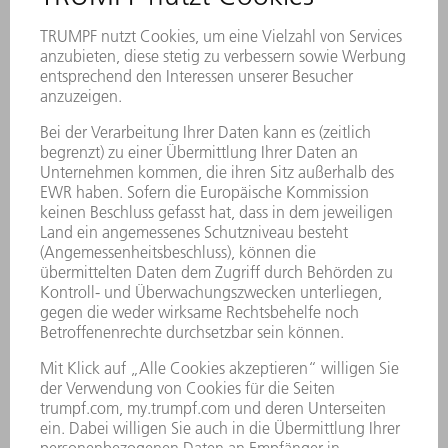
Magnetkupplung
Die Magnetkupplung mit Faltenbalg schützt
den Schneidkopf. Im Falle einer Kollision lenkt
der Schneidkopf aus, was strukturelle Schäden
vermeidet. Er ist daraufhin wieder manuell in
die Ausgangsposition bewegbar. Auf diese
Weise kann die Produktion nach kurzer Zeit
fortgesetzt werden.
Robuste Bauweise
Die Maschine ist robust gebaut – vom Rahmen