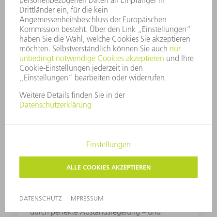
bis hin zum Bedienpanel: So können Sie immer
in gleichbleibender Qualität arbeiten.
1-Schneidkopf-Strategie
Mit der 1-Schneidkopf-Strategie können Sie
mehrere Materialarten und -dicken mit dem
Laser bearbeiten, ohne den Schneidkopf zu
wechseln.
ControlLine
ControlLine verschafft Ihnen ideale Teilequalität
durch perfekte Abstandsregelung – und