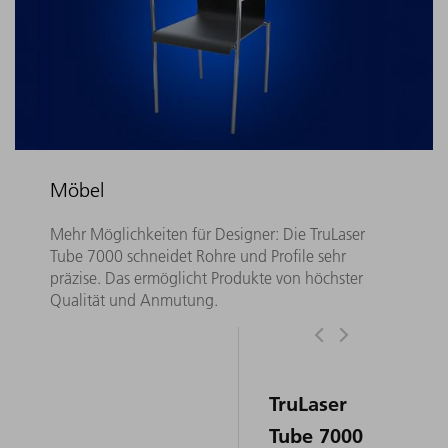
Möbel
Mehr Möglichkeiten für Designer: Die TruLaser
Tube 7000 schneidet Rohre und Profile sehr
präzise. Das ermöglicht Produkte von höchster
Qualität und Anmutung.
TruLaser
Tube 7000