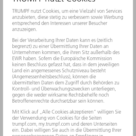
Schrägschnitt – Flexible
Formgebung
Die TruLaser Tube 7000 bearbeitet
Schrägschnitte bis 45°. Das reduziert
nachgelagerte Bearbeitungsschritte z.B. zur
Schweißkantenvorbereitung, schafft
konstruktive Freiheiten und ermöglicht
innovative Rohrkonstruktionen.