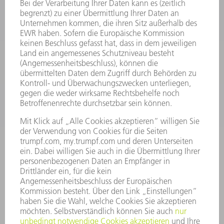
LASER
LEISTUNGSELEKTRONIK
ELEKTROWERKZEUGE
SMART FACTORY
SOFTWARE
SERVICES
ANWENDUNGEN
BRANCHEN
UNTERNEHMEN
KARRIERE
STELLENANGEBOTE
UNTERNEHMENSPROFIL
VORSTAND
GESCHÄFTSBERICHT
UNTERNEHMENSGRUNDSÄTZE
COMPLIANCE
HINWEISGEBERSYSTEM
SECURITY
PRESSEMITTEILUNGEN
MAGAZINE
LIEFERANTEN
NACHHALTIGKEIT
UMWELT & KLIMA